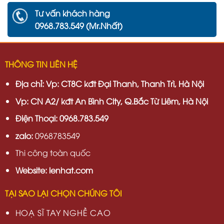
Tư vấn khách hàng
0968.783.549 (Mr.Nhất)
THÔNG TIN LIÊN HỆ
Địa chỉ:
Vp: CT8C kđt Đại Thanh, Thanh Trì, Hà Nội
Vp:
CN A2/ kđt An Bình City, Q.Bắc Từ Liêm, Hà Nội
Điện Thoại: 0968.783.549
zalo:
0968783549
Thi công toàn quốc
Website: lenhat.com
TẠI SAO LẠI CHỌN CHÚNG TÔI
HOẠ SĨ TAY NGHỀ CAO