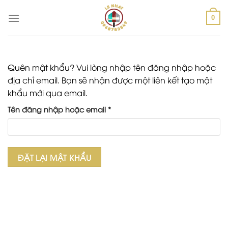
Skip
to
0
content
Quên mật khẩu? Vui lòng nhập tên đăng nhập hoặc
địa chỉ email. Bạn sẽ nhận được một liên kết tạo mật
khẩu mới qua email.
Bắt
Tên đăng nhập hoặc email
*
buộc
ĐẶT LẠI MẬT KHẨU