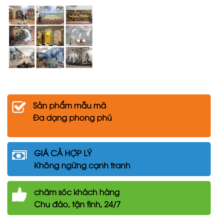
Sản phẩm mẫu mã
Đa dạng phong phú
GIÁ CẢ HỢP LÝ
Không ngừng cạnh tranh
chăm
sóc khách hàng
Chu đáo, tận tình, 24/7