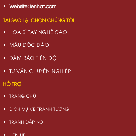
Website: lenhat.com
TẠI SAO LẠI CHỌN CHÚNG TÔI
HOẠ SĨ TAY NGHỀ CAO
MẪU ĐỘC ĐÁO
ĐẢM BẢO TIẾN ĐỘ
TƯ VẤN CHUYÊN NGHIỆP
HỖ TRỢ
TRANG CHỦ
DỊCH VỤ VẼ TRANH TƯỜNG
TRANH ĐẮP NỔI
LIÊN HỆ