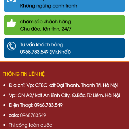
Không ngừng cạnh tranh
chăm
sóc khách hàng
Chu đáo, tận tình, 24/7
Tư vấn khách hàng
0968.783.549 (Mr.Nhất)
THÔNG TIN LIÊN HỆ
Địa chỉ:
Vp: CT8C kđt Đại Thanh, Thanh Trì, Hà Nội
Vp:
CN A2/ kđt An Bình City, Q.Bắc Từ Liêm, Hà Nội
Điện Thoại: 0968.783.549
zalo:
0968783549
Thi công toàn quốc