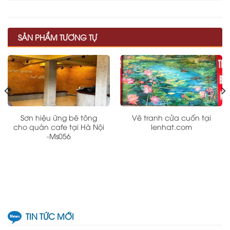
SẢN PHẨM TƯƠNG TỰ
Sơn hiệu ứng bê tông
Vẽ tranh cửa cuốn tại
cho quán cafe tại Hà Nội
lenhat.com
-Ms056
TIN TỨC MỚI