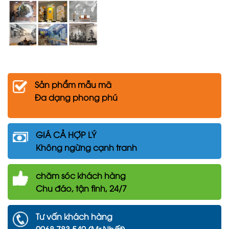
Sản phẩm mẫu mã
Đa dạng phong phú
GIÁ CẢ HỢP LÝ
Không ngừng cạnh tranh
chăm
sóc khách hàng
Chu đáo, tận tình, 24/7
Tư vấn khách hàng