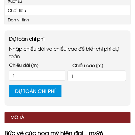
Xuất sứ
Chất liệu
Đơn vị tính
Dự toán chi phí
Nhập chiều dài và chiều cao để biết chi phí dự
toán
Chiều dài (m)
Chiều cao (m)
DỰ TOÁN CHI PHÍ
MÔ TẢ
Bức vẽ cúc họa mỹ hiện đại – ms96