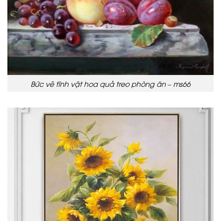
Bức vẽ tĩnh vật hoa quả treo phòng ăn – ms66