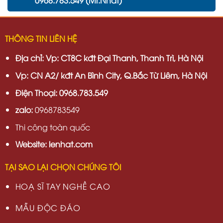
0968.783.549 (Mr.Nhất)
THÔNG TIN LIÊN HỆ
Địa chỉ:
Vp: CT8C kđt Đại Thanh, Thanh Trì, Hà Nội
Vp:
CN A2/ kđt An Bình City, Q.Bắc Từ Liêm, Hà Nội
Điện Thoại: 0968.783.549
zalo:
0968783549
Thi công toàn quốc
Website: lenhat.com
TẠI SAO LẠI CHỌN CHÚNG TÔI
HOẠ SĨ TAY NGHỀ CAO
MẪU ĐỘC ĐÁO