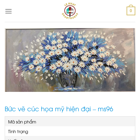
Skip
to
0
content
Bức vẽ cúc họa mỹ hiện đại – ms96
Mã sản phẩm
Tình trạng