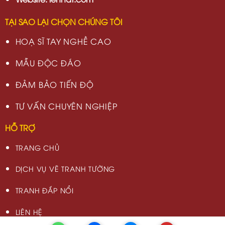
TẠI SAO LẠI CHỌN CHÚNG TÔI
HOẠ SĨ TAY NGHỀ CAO
MẪU ĐỘC ĐÁO
ĐẢM BẢO TIẾN ĐỘ
TƯ VẤN CHUYÊN NGHIỆP
HỖ TRỢ
TRANG CHỦ
DỊCH VỤ VẼ TRANH TƯỜNG
TRANH ĐẮP NỔI
LIÊN HỆ