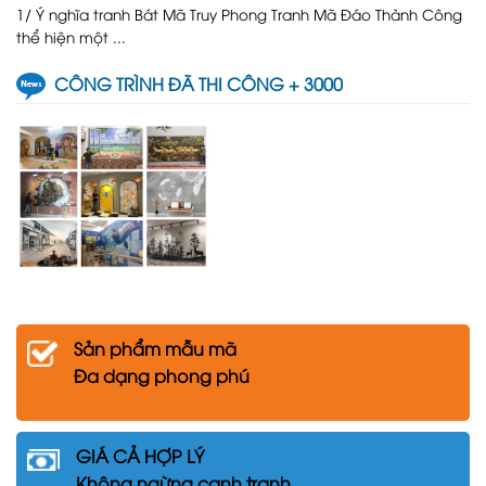
1/ Ý nghĩa tranh Bát Mã Truy Phong Tranh Mã Đáo Thành Công
thể hiện một ...
CÔNG TRÌNH ĐÃ THI CÔNG + 3000
Sản phẩm mẫu mã
Đa dạng phong phú
GIÁ CẢ HỢP LÝ
Không ngừng cạnh tranh