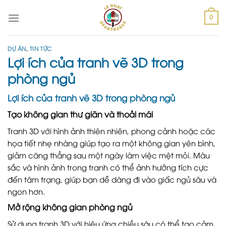
Skip
to
0
content
DỰ ÁN
,
TIN TỨC
Lợi ích của tranh vẽ 3D trong
phòng ngủ
Lợi ích của tranh vẽ 3D trong phòng ngủ
Tạo không gian thư giãn và thoải mái
Tranh 3D với hình ảnh thiên nhiên, phong cảnh hoặc các
họa tiết nhẹ nhàng giúp tạo ra một không gian yên bình,
giảm căng thẳng sau một ngày làm việc mệt mỏi. Màu
sắc và hình ảnh trong tranh có thể ảnh hưởng tích cực
đến tâm trạng, giúp bạn dễ dàng đi vào giấc ngủ sâu và
ngon hơn.
Mở rộng không gian phòng ngủ
Sử dụng tranh 3D với hiệu ứng chiều sâu có thể tạo cảm