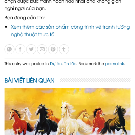
chọn được bức tranh hoàn hảo nhất cho không gian
nghỉ ngơi của bạn.
Bạn đang cần tìm:
Xem thêm các sản phẩm công trình vẽ tranh tường
nghệ thuật thực tế
This entry was posted in
Dự án
,
Tin tức
. Bookmark the
permalink
.
BÀI VIẾT LIÊN QUAN