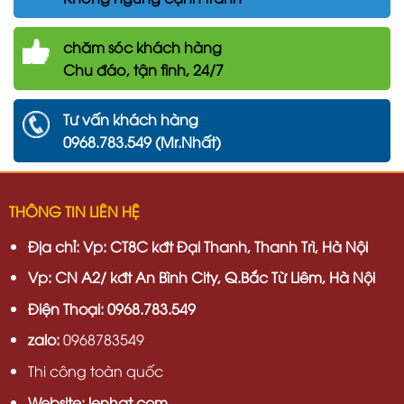
chăm
sóc khách hàng
Chu đáo, tận tình, 24/7
Tư vấn khách hàng
0968.783.549 (Mr.Nhất)
THÔNG TIN LIÊN HỆ
Địa chỉ:
Vp: CT8C kđt Đại Thanh, Thanh Trì, Hà Nội
Vp:
CN A2/ kđt An Bình City, Q.Bắc Từ Liêm, Hà Nội
Điện Thoại: 0968.783.549
zalo:
0968783549
Thi công toàn quốc
Website: lenhat.com