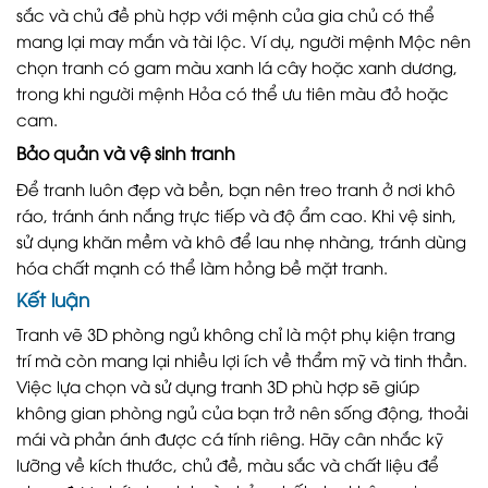
sắc và chủ đề phù hợp với mệnh của gia chủ có thể
mang lại may mắn và tài lộc. Ví dụ, người mệnh Mộc nên
chọn tranh có gam màu xanh lá cây hoặc xanh dương,
trong khi người mệnh Hỏa có thể ưu tiên màu đỏ hoặc
cam.
Bảo quản và vệ sinh tranh
Để tranh luôn đẹp và bền, bạn nên treo tranh ở nơi khô
ráo, tránh ánh nắng trực tiếp và độ ẩm cao. Khi vệ sinh,
sử dụng khăn mềm và khô để lau nhẹ nhàng, tránh dùng
hóa chất mạnh có thể làm hỏng bề mặt tranh.
Kết luận
Tranh vẽ 3D phòng ngủ không chỉ là một phụ kiện trang
trí mà còn mang lại nhiều lợi ích về thẩm mỹ và tinh thần.
Việc lựa chọn và sử dụng tranh 3D phù hợp sẽ giúp
không gian phòng ngủ của bạn trở nên sống động, thoải
mái và phản ánh được cá tính riêng. Hãy cân nhắc kỹ
lưỡng về kích thước, chủ đề, màu sắc và chất liệu để