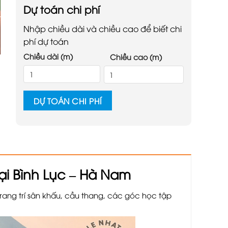
Dự toán chi phí
Nhập chiều dài và chiều cao để biết chi
phí dự toán
Chiều dài (m)
Chiều cao (m)
DỰ TOÁN CHI PHÍ
ại Bình Lục – Hà Nam
rang trí sân khấu, cầu thang, các góc học tập