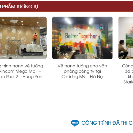
N PHẨM TƯƠNG TỰ
 trình tranh vẽ tường
Vẽ tranh tường cho văn
Công 
 Vincom Mega Mall –
phòng công ty tại
3d 
n Park 2 – Hưng Yên
Chương Mỹ – Hà Nội
kh
Star
CÔNG TRÌNH ĐÃ THI 