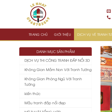
Skip
to
content
TRANG CHỦ
GIỚI THIỆU
DỊCH VỤ VẼ TRANH 
DANH MỤC SẢN PHẨM
DỊCH VỤ THI CÔNG TRANH ĐẮP NỔI 3D
Không Gian Mầm Non Với Tranh Tường
Không Gian Phòng Ngủ Với Tranh
Tường
kiến thức
Mẫu tranh đắp nổi đẹp
MỸ THUẬT TỔNG HỢP