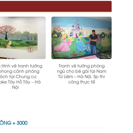
trình vẽ tranh tường
Tranh vẽ tường phòng
phong cảnh phòng
ngủ cho bé gái tại Nam
ách tại Chung cư
Từ Liêm – Hà Nội. Sp thi
lake Tây Hồ Tây – Hà
công thực tế
Nội
CÔNG + 3000