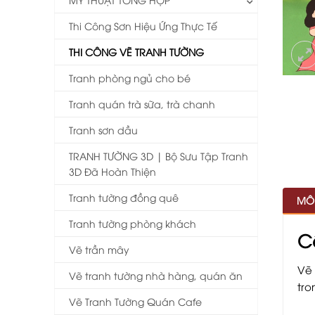
Thi Công Sơn Hiệu Ứng Thực Tế
THI CÔNG VẼ TRANH TƯỜNG
Tranh phòng ngủ cho bé
Tranh quán trà sữa, trà chanh
Tranh sơn dầu
TRANH TƯỜNG 3D | Bộ Sưu Tập Tranh
3D Đã Hoàn Thiện
Tranh tường đồng quê
MÔ
Tranh tường phòng khách
C
Vẽ trần mây
Vẽ 
Vẽ tranh tường nhà hàng, quán ăn
tro
Vẽ Tranh Tường Quán Cafe