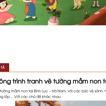
 TẢ
ông trình tranh vẽ tường mầm non t
tường mầm non tại Bình Lục – Hà Nam, với các bức vẽ sảnh, t
ng lớp… Với các chủ đề khác nhau