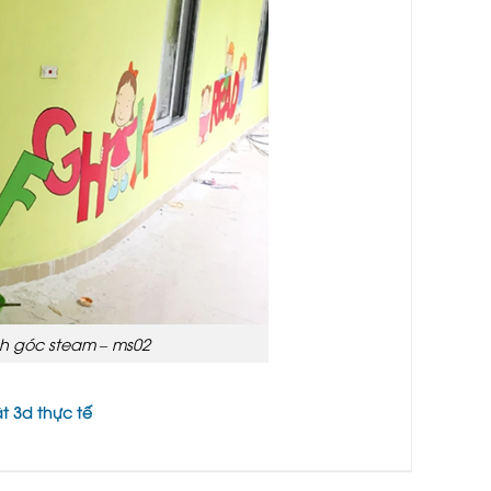
h góc steam – ms02
t 3d thực tế