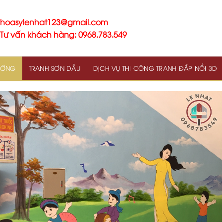
hoasylenhat123@gmail.com
Tư vấn khách hàng: 0968.783.549
TƯỜNG
TRANH SƠN DẦU
DỊCH VỤ THI CÔNG TRANH ĐẮP NỔI 3D