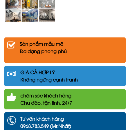
Sản phẩm mẫu mã
Đa dạng phong phú
GIÁ CẢ HỢP LÝ
Không ngừng cạnh tranh
chăm
sóc khách hàng
Chu đáo, tận tình, 24/7
Tư vấn khách hàng
0968.783.549 (Mr.Nhất)