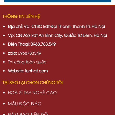
THÔNG TIN LIÊN HỆ
Địa chỉ:
Vp: CT8C kđt Đại Thanh, Thanh Trì, Hà Nội
Vp:
CN A2/ kđt An Bình City, Q.Bắc Từ Liêm, Hà Nội
Điện Thoại: 0968.783.549
zalo:
0968783549
Thi công toàn quốc
Website: lenhat.com
TẠI SAO LẠI CHỌN CHÚNG TÔI
HOẠ SĨ TAY NGHỀ CAO
MẪU ĐỘC ĐÁO
ĐẢM BẢO TIẾN ĐỘ