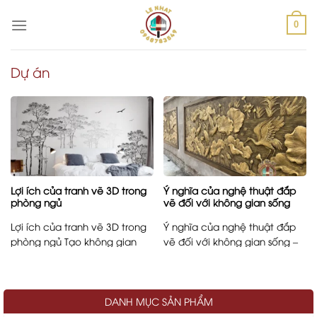
Skip
to
0
content
Dự án
Lợi ích của tranh vẽ 3D trong
Ý nghĩa của nghệ thuật đắp
phòng ngủ
vẽ đối với không gian sống
Lợi ích của tranh vẽ 3D trong
Ý nghĩa của nghệ thuật đắp
phòng ngủ Tạo không gian
vẽ đối với không gian sống –
thư giãn và ...
Khi bức ...
DANH MỤC SẢN PHẨM