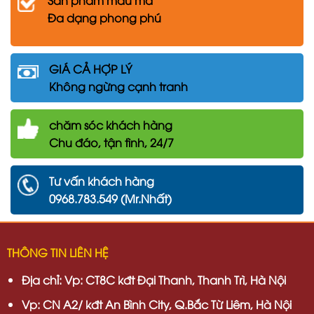
Sản phẩm mẫu mã
Đa dạng phong phú
GIÁ CẢ HỢP LÝ
Không ngừng cạnh tranh
chăm
sóc khách hàng
Chu đáo, tận tình, 24/7
Tư vấn khách hàng
0968.783.549 (Mr.Nhất)
THÔNG TIN LIÊN HỆ
Địa chỉ:
Vp: CT8C kđt Đại Thanh, Thanh Trì, Hà Nội
Vp:
CN A2/ kđt An Bình City, Q.Bắc Từ Liêm, Hà Nội