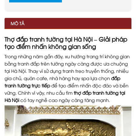
MÔ TẢ
Thợ đắp tranh tường tại Hà Nội – Giải pháp
tạo điểm nhấn không gian sống
Trong những năm gần đây, xu hướng trang trí không gian
bằng tranh đắp trên tường ngày càng được ưa chuộng
tại Hà Nội. Thay vì sử dụng tranh treo truyền thống, nhiều
gia chủ, quán cafe, nhà hàng hay spa lựa chọn
đắp
tranh tường trực tiếp
để tạo điểm nhấn độc đáo và bền
vững. Chính vì vậy, nhu cầu tìm
thợ đắp tranh tường tại
Hà Nội
có tay nghề cao ngày càng tăng mạnh.