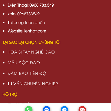
Điện Thoại: 0968.783.549
zalo:
0968783549
Thi công toàn quốc
Website: lenhat.com
TẠI SAO LẠI CHỌN CHÚNG TÔI
HOẠ SĨ TAY NGHỀ CAO
MẪU ĐỘC ĐÁO
ĐẢM BẢO TIẾN ĐỘ
TƯ VẤN CHUYÊN NGHIỆP
HỖ TRỢ
TRANG CHỦ