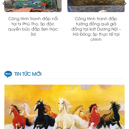
Công trình tranh đắp nổi
Công trình tranh đắp
tại tx Phú Thọ. Sp độc
tường đồng quê giả
quyền bức đắp Sen Hạc
đồng tại kdt Dương Nội –
3d
Hà Đông. Sp thực tế tại
ctrinh
TIN TỨC MỚI