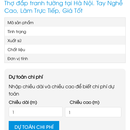
Thợ đắp tranh tường tại Hà Nội. Tay Nghề
Cao, Làm Trực Tiếp, Giá Tốt
Mã sản phẩm
Tình trạng
Xuất sứ
Chất liệu
Đơn vị tính
Dự toán chi phí
Nhập chiều dài và chiều cao để biết chi phí dự
toán
Chiều dài (m)
Chiều cao (m)
DỰ TOÁN CHI PHÍ