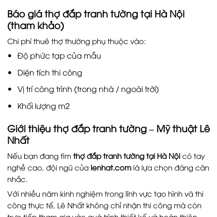
Báo giá thợ đắp tranh tường tại Hà Nội
(tham khảo)
Chi phí thuê thợ thường phụ thuộc vào:
Độ phức tạp của mẫu
Diện tích thi công
Vị trí công trình (trong nhà / ngoài trời)
Khối lượng m2
Giới thiệu thợ đắp tranh tường – Mỹ thuật Lê
Nhất
Nếu bạn đang tìm
thợ đắp tranh tường tại Hà Nội
có tay
nghề cao, đội ngũ của
lenhat.com
là lựa chọn đáng cân
nhắc.
Với nhiều năm kinh nghiệm trong lĩnh vực tạo hình và thi
công thực tế, Lê Nhất không chỉ nhận thi công mà còn
trực tiếp tham gia vào quá trình thiết kế và hoàn thiện