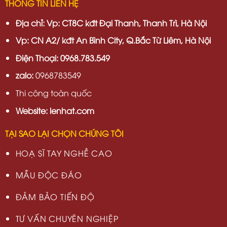
THÔNG TIN LIÊN HỆ
Địa chỉ:
Vp: CT8C kđt Đại Thanh, Thanh Trì, Hà Nội
Vp:
CN A2/ kđt An Bình City, Q.Bắc Từ Liêm, Hà Nội
Điện Thoại: 0968.783.549
zalo:
0968783549
Thi công toàn quốc
Website: lenhat.com
TẠI SAO LẠI CHỌN CHÚNG TÔI
HOẠ SĨ TAY NGHỀ CAO
MẪU ĐỘC ĐÁO
ĐẢM BẢO TIẾN ĐỘ
TƯ VẤN CHUYÊN NGHIỆP