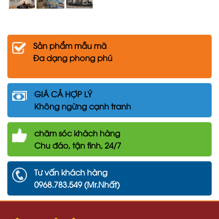
Sản phẩm mẫu mã
Đa dạng phong phú
GIÁ CẢ HỢP LÝ
Không ngừng cạnh tranh
chăm
sóc khách hàng
Chu đáo, tận tình, 24/7
Tư vấn khách hàng
0968.783.549 (Mr.Nhất)