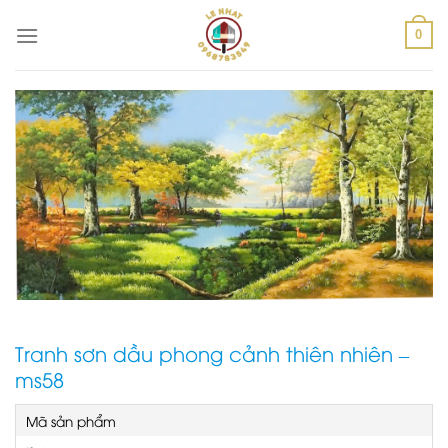
Skip
to
0
content
Tranh sơn dầu phong cảnh thiên nhiên –
ms58
Mã sản phẩm