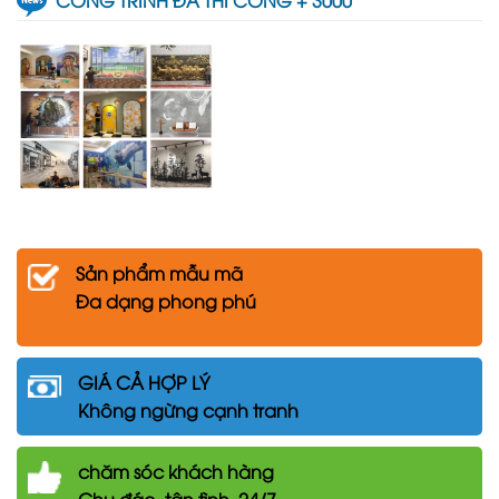
CÔNG TRÌNH ĐÃ THI CÔNG + 3000
Sản phẩm mẫu mã
Đa dạng phong phú
GIÁ CẢ HỢP LÝ
Không ngừng cạnh tranh
chăm
sóc khách hàng
Chu đáo, tận tình, 24/7