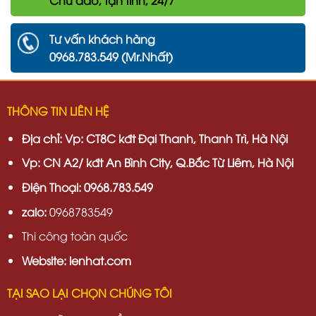
Tư vấn khách hàng
0968.783.549 (Mr.Nhất)
THÔNG TIN LIÊN HỆ
Địa chỉ:
Vp: CT8C kđt Đại Thanh, Thanh Trì, Hà Nội
Vp:
CN A2/ kđt An Bình City, Q.Bắc Từ Liêm, Hà Nội
Điện Thoại: 0968.783.549
zalo:
0968783549
Thi công toàn quốc
Website: lenhat.com
TẠI SAO LẠI CHỌN CHÚNG TÔI