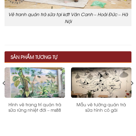
Vẽ tranh quán trà sữa tại kđt Vân Canh – Hoài Đức – Hà
Nội
SẢN PHẨM TƯƠNG TỰ
Hình vẽ trang trí quán trà
Mẫu vẽ tường quán trà
sữa rừng nhiệt đới – ms88
sữa hình cô gái