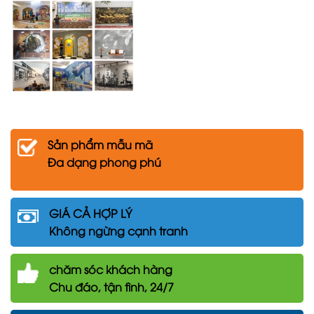
Sản phẩm mẫu mã
Đa dạng phong phú
GIÁ CẢ HỢP LÝ
Không ngừng cạnh tranh
chăm
sóc khách hàng
Chu đáo, tận tình, 24/7