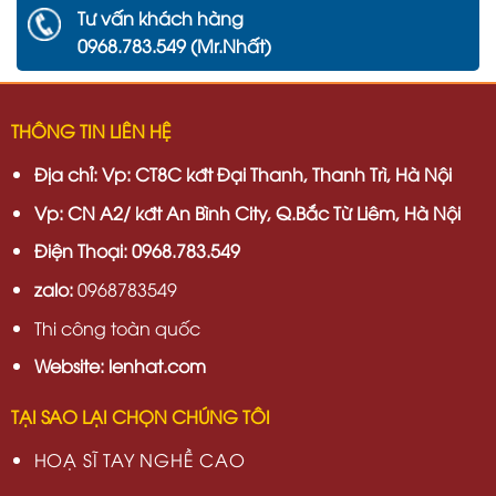
Tư vấn khách hàng
0968.783.549 (Mr.Nhất)
THÔNG TIN LIÊN HỆ
Địa chỉ:
Vp: CT8C kđt Đại Thanh, Thanh Trì, Hà Nội
Vp:
CN A2/ kđt An Bình City, Q.Bắc Từ Liêm, Hà Nội
Điện Thoại: 0968.783.549
zalo:
0968783549
Thi công toàn quốc
Website: lenhat.com
TẠI SAO LẠI CHỌN CHÚNG TÔI
HOẠ SĨ TAY NGHỀ CAO