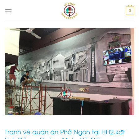
Skip
to
0
content
Tranh vẽ quán ăn Phở Ngon tại HH2.kđt