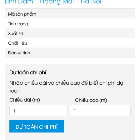
Linh Đàm – Hoàng Mai – Hà Nội
Mã sản phẩm
Tình trạng
Xuất sứ
Chất liệu
Đơn vị tính
Dự toán chi phí
Nhập chiều dài và chiều cao để biết chi phí dự
toán
Chiều dài (m)
Chiều cao (m)
DỰ TOÁN CHI PHÍ