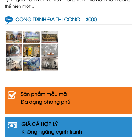
thể hiện một ...
CÔNG TRÌNH ĐÃ THI CÔNG + 3000
Sản phẩm mẫu mã
Đa dạng phong phú
GIÁ CẢ HỢP LÝ
Không ngừng cạnh tranh