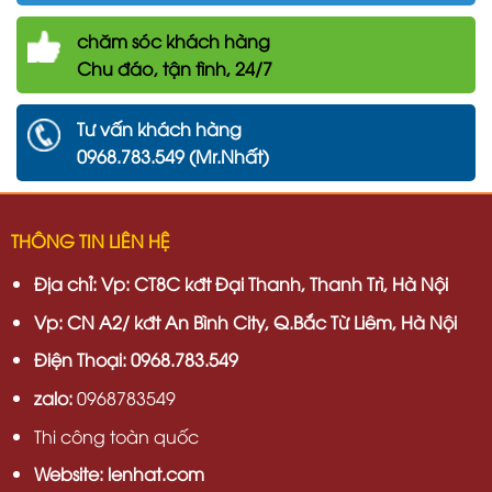
chăm
sóc khách hàng
Chu đáo, tận tình, 24/7
Tư vấn khách hàng
0968.783.549 (Mr.Nhất)
THÔNG TIN LIÊN HỆ
Địa chỉ:
Vp: CT8C kđt Đại Thanh, Thanh Trì, Hà Nội
Vp:
CN A2/ kđt An Bình City, Q.Bắc Từ Liêm, Hà Nội
Điện Thoại: 0968.783.549
zalo:
0968783549
Thi công toàn quốc
Website: lenhat.com