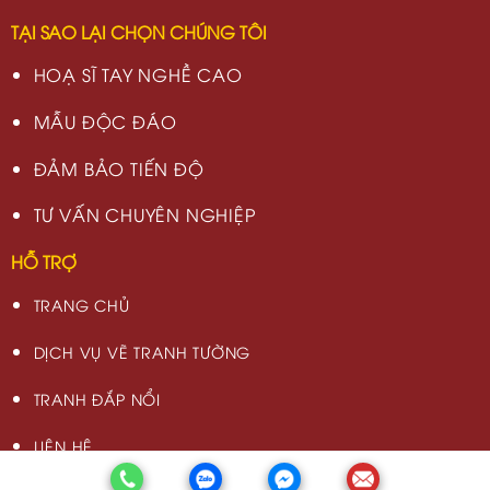
TẠI SAO LẠI CHỌN CHÚNG TÔI
HOẠ SĨ TAY NGHỀ CAO
MẪU ĐỘC ĐÁO
ĐẢM BẢO TIẾN ĐỘ
TƯ VẤN CHUYÊN NGHIỆP
HỖ TRỢ
TRANG CHỦ
DỊCH VỤ VẼ TRANH TƯỜNG
TRANH ĐẮP NỔI
LIÊN HỆ