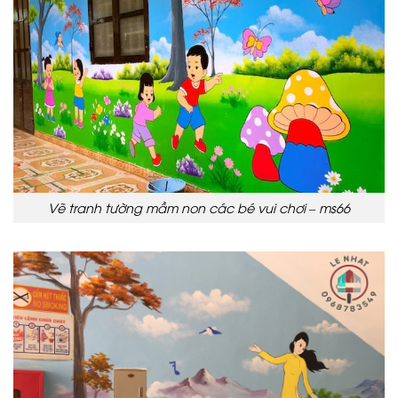
Vẽ tranh tường mầm non các bé vui chơi – ms66