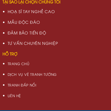
TẠI SAO LẠI CHỌN CHÚNG TÔI
HOẠ SĨ TAY NGHỀ CAO
MẪU ĐỘC ĐÁO
ĐẢM BẢO TIẾN ĐỘ
TƯ VẤN CHUYÊN NGHIỆP
HỖ TRỢ
TRANG CHỦ
DỊCH VỤ VẼ TRANH TƯỜNG
TRANH ĐẮP NỔI
LIÊN HỆ