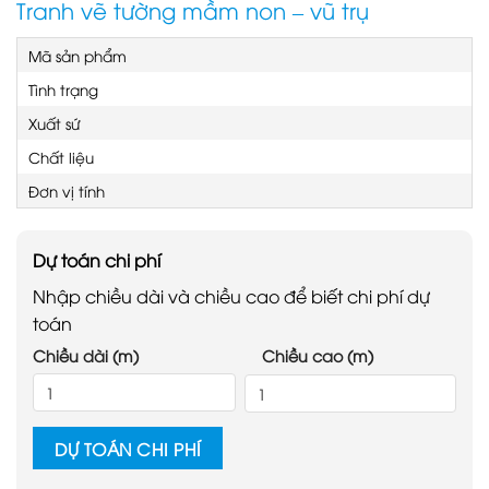
Tranh vẽ tường mầm non – vũ trụ
Mã sản phẩm
Tình trạng
Xuất sứ
Chất liệu
Đơn vị tính
Dự toán chi phí
Nhập chiều dài và chiều cao để biết chi phí dự
toán
Chiều dài (m)
Chiều cao (m)
DỰ TOÁN CHI PHÍ