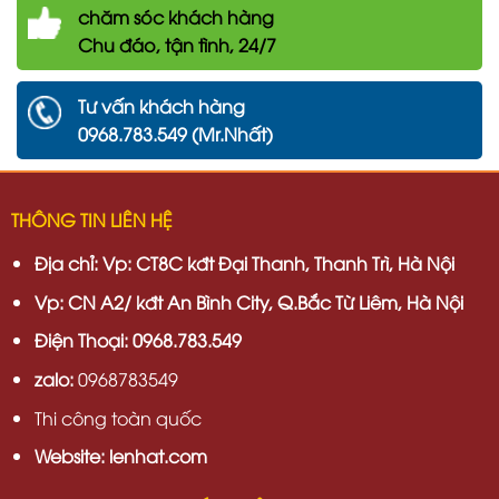
chăm
sóc khách hàng
Chu đáo, tận tình, 24/7
Tư vấn khách hàng
0968.783.549 (Mr.Nhất)
THÔNG TIN LIÊN HỆ
Địa chỉ:
Vp: CT8C kđt Đại Thanh, Thanh Trì, Hà Nội
Vp:
CN A2/ kđt An Bình City, Q.Bắc Từ Liêm, Hà Nội
Điện Thoại: 0968.783.549
zalo:
0968783549
Thi công toàn quốc
Website: lenhat.com