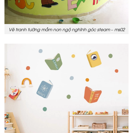
Vẽ tranh tường mầm non ngộ nghĩnh góc steam – ms02