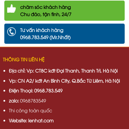
chăm
sóc khách hàng
Chu đáo, tận tình, 24/7
Tư vấn khách hàng
0968.783.549 (Mr.Nhất)
THÔNG TIN LIÊN HỆ
Địa chỉ:
Vp: CT8C kđt Đại Thanh, Thanh Trì, Hà Nội
Vp:
CN A2/ kđt An Bình City, Q.Bắc Từ Liêm, Hà Nội
Điện Thoại: 0968.783.549
zalo:
0968783549
Thi công toàn quốc
Website: lenhat.com