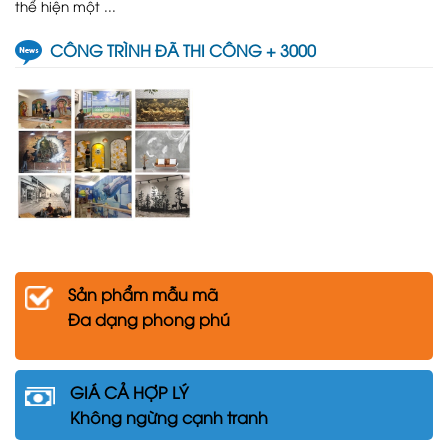
thể hiện một ...
CÔNG TRÌNH ĐÃ THI CÔNG + 3000
Sản phẩm mẫu mã
Đa dạng phong phú
GIÁ CẢ HỢP LÝ
Không ngừng cạnh tranh