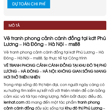
DỰ TOÁN CHI PHÍ
MÔ TẢ
Vẽ tranh phong cảnh cánh đồng tại kdt Phú
Lương – Hà Đông – Hà Nội – ms88
Vẽ tranh phong cảnh cánh đồng tại kdt Phú Lương – Hà
Đông – Hà Nội – ms88. Sp thực tế tại Công trình
VẼ TRANH PHONG CẢNH CÁNH ĐỒNG TẠI KHU ĐÔ THỊ PHÚ
LƯƠNG – HÀ ĐÔNG – HÀ NỘI: KHÔNG GIAN SỐNG MANG
HƠI THỞ THIÊN NHIÊN
Trong nhịp sống đô thị hiện đại, con người ngày càng có
xu hướng tìm kiếm sự kết nối với thiên nhiên để cân bằng
cảm xúc và tái tạo năng lượng. Nắm bắt được điều đó,
lenhat.com
đã mang đến một tác phẩm
tranh phong
cảnh cánh đồng
đầy sức sống tại
Khu đô thị Phú Lương –