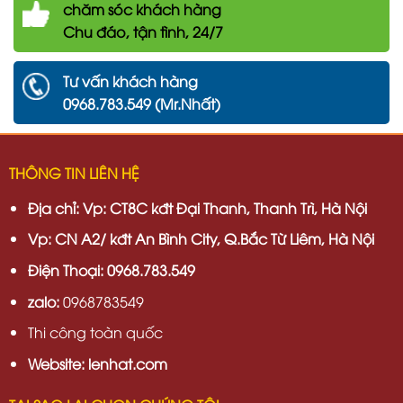
chăm
sóc khách hàng
Chu đáo, tận tình, 24/7
Tư vấn khách hàng
0968.783.549 (Mr.Nhất)
THÔNG TIN LIÊN HỆ
Địa chỉ:
Vp: CT8C kđt Đại Thanh, Thanh Trì, Hà Nội
Vp:
CN A2/ kđt An Bình City, Q.Bắc Từ Liêm, Hà Nội
Điện Thoại: 0968.783.549
zalo:
0968783549
Thi công toàn quốc
Website: lenhat.com