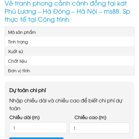
Vẽ tranh phong cảnh cánh đồng tại kdt
Phú Lương – Hà Đông – Hà Nội – ms88. Sp
thực tế tại Công trình
Mã sản phẩm
Tình trạng
Xuất sứ
Chất liệu
Đơn vị tính
Dự toán chi phí
Nhập chiều dài và chiều cao để biết chi phí dự
toán
Chiều dài (m)
Chiều cao (m)