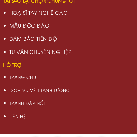
TẠI SAO LẠI CHỌN CHÚNG TÔI
HOẠ SĨ TAY NGHỀ CAO
MẪU ĐỘC ĐÁO
ĐẢM BẢO TIẾN ĐỘ
TƯ VẤN CHUYÊN NGHIỆP
HỖ TRỢ
TRANG CHỦ
DỊCH VỤ VẼ TRANH TƯỜNG
TRANH ĐẮP NỔI
LIÊN HỆ