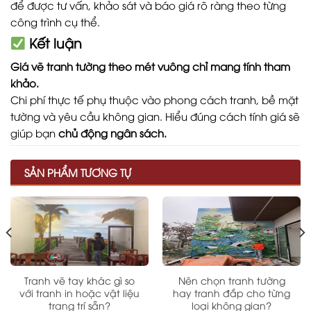
để được tư vấn, khảo sát và báo giá rõ ràng theo từng
công trình cụ thể.
Kết luận
Giá vẽ tranh tường theo mét vuông chỉ mang tính tham
khảo.
Chi phí thực tế phụ thuộc vào phong cách tranh, bề mặt
tường và yêu cầu không gian. Hiểu đúng cách tính giá sẽ
giúp bạn
chủ động ngân sách.
SẢN PHẨM TƯƠNG TỰ
Tranh vẽ tay khác gì so
Nên chọn tranh tường
với tranh in hoặc vật liệu
hay tranh đắp cho từng
trang trí sẵn?
loại không gian?