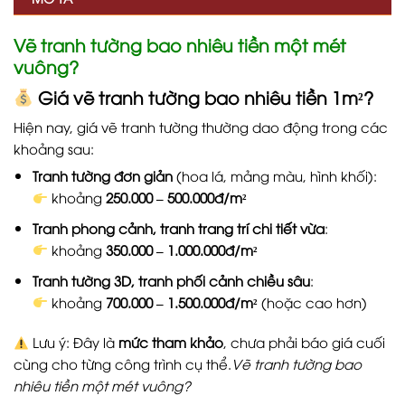
Vẽ tranh tường bao nhiêu tiền một mét
vuông?
Giá vẽ tranh tường bao nhiêu tiền 1m²?
Hiện nay, giá vẽ tranh tường thường dao động trong các
khoảng sau:
Tranh tường đơn giản
(hoa lá, mảng màu, hình khối):
khoảng
250.000 – 500.000đ/m²
Tranh phong cảnh, tranh trang trí chi tiết vừa
:
khoảng
350.000 – 1.000.000đ/m²
Tranh tường 3D, tranh phối cảnh chiều sâu
:
khoảng
700.000 – 1.500.000đ/m²
(hoặc cao hơn)
Lưu ý: Đây là
mức tham khảo
, chưa phải báo giá cuối
cùng cho từng công trình cụ thể.
Vẽ tranh tường bao
nhiêu tiền một mét vuông?