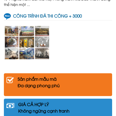
thể hiện một ...
CÔNG TRÌNH ĐÃ THI CÔNG + 3000
Sản phẩm mẫu mã
Đa dạng phong phú
GIÁ CẢ HỢP LÝ
Không ngừng cạnh tranh