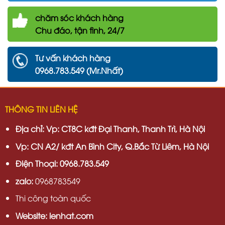
chăm
sóc khách hàng
Chu đáo, tận tình, 24/7
Tư vấn khách hàng
0968.783.549 (Mr.Nhất)
THÔNG TIN LIÊN HỆ
Địa chỉ:
Vp: CT8C kđt Đại Thanh, Thanh Trì, Hà Nội
Vp:
CN A2/ kđt An Bình City, Q.Bắc Từ Liêm, Hà Nội
Điện Thoại: 0968.783.549
zalo:
0968783549
Thi công toàn quốc
Website: lenhat.com