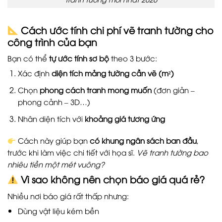
Cách ước tính chi phí vẽ tranh tường cho
công trình của bạn
Bạn có thể
tự ước tính sơ bộ
theo 3 bước:
Xác định
diện tích mảng tường cần vẽ (m²)
Chọn
phong cách tranh mong muốn
(đơn giản –
phong cảnh – 3D…)
Nhân diện tích với
khoảng giá tương ứng
Cách này giúp bạn
có khung ngân sách ban đầu
,
trước khi làm việc chi tiết với họa sĩ.
Vẽ tranh tường bao
nhiêu tiền một mét vuông?
Vì sao không nên chọn báo giá quá rẻ?
Nhiều nơi báo giá rất thấp nhưng:
Dùng vật liệu kém bền