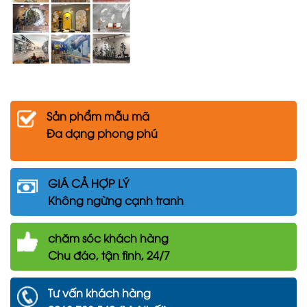
Sản phẩm mẫu mã
Đa dạng phong phú
GIÁ CẢ HỢP LÝ
Không ngừng cạnh tranh
chăm
sóc khách hàng
Chu đáo, tận tình, 24/7
Tư vấn khách hàng