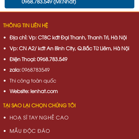
0968.783.549 (Mr.Nhất)
THÔNG TIN LIÊN HỆ
Địa chỉ:
Vp: CT8C kđt Đại Thanh, Thanh Trì, Hà Nội
Vp:
CN A2/ kđt An Bình City, Q.Bắc Từ Liêm, Hà Nội
Điện Thoại: 0968.783.549
zalo:
0968783549
Thi công toàn quốc
Website: lenhat.com
TẠI SAO LẠI CHỌN CHÚNG TÔI
HOẠ SĨ TAY NGHỀ CAO
MẪU ĐỘC ĐÁO