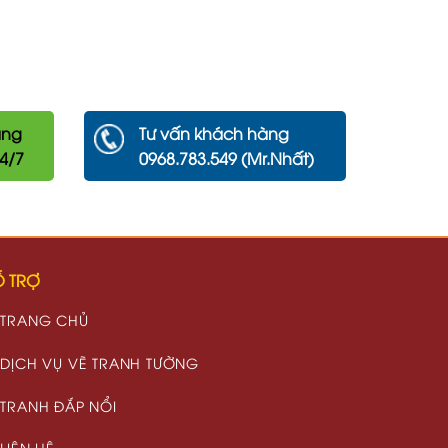
àng
Tư vấn khách hàng
24/7
0968.783.549 (Mr.Nhất)
 TRỢ
TRANG CHỦ
DỊCH VỤ VẼ TRANH TƯỜNG
TRANH ĐẮP NỔI
LIÊN HỆ