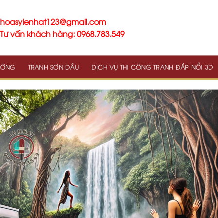
hoasylenhat123@gmail.com
Tư vấn khách hàng: 0968.783.549
TƯỜNG
TRANH SƠN DẦU
DỊCH VỤ THI CÔNG TRANH ĐẮP NỔI 3D