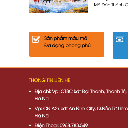
Mã Đáo Thành Cô
Sản phẩm mẫu mã
Đa dạng phong phú
THÔNG TIN LIÊN HỆ
Địa chỉ:
Vp: CT8C kđt Đại Thanh, Thanh Trì,
Hà Nội
Vp:
CN A2/ kđt An Bình City, Q.Bắc Từ Liêm
Hà Nội
Điện Thoại: 0968.783.549