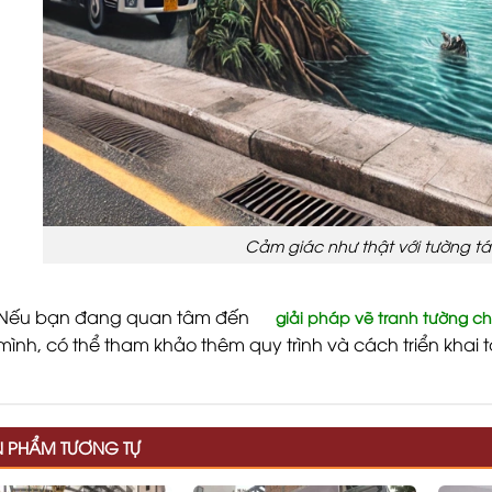
Cảm giác như thật với tường tá
Nếu bạn đang quan tâm đến
giải pháp vẽ tranh tường c
mình, có thể tham khảo thêm quy trình và cách triển khai t
N PHẨM TƯƠNG TỰ