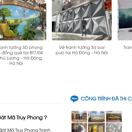
ranh tường 3D phong
Vẽ tranh tường 3d bar
Tra
 đồng quê tại BT7/04
pub tại Hà Đông – Hà Nội
Phú Lương – Hà Đông,
Hà Nội
CÔNG TRÌNH ĐÃ THI 
Bát Mã Truy Phong ?
 Bát Mã Truy Phong Tranh