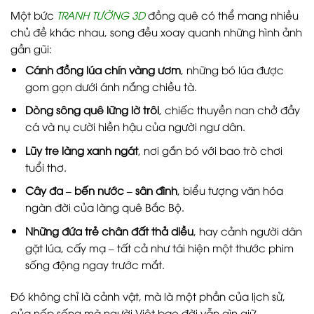
Một bức
TRANH TƯỜNG 3D
đồng quê có thể mang nhiều
chủ đề khác nhau, song đều xoay quanh những hình ảnh
gần gũi:
Cánh đồng lúa chín vàng ươm
, những bó lúa được
gom gọn dưới ánh nắng chiều tà.
Dòng sông quê lững lờ trôi
, chiếc thuyền nan chở đầy
cá và nụ cười hiền hậu của người ngư dân.
Lũy tre làng xanh ngát
, nơi gắn bó với bao trò chơi
tuổi thơ.
Cây đa – bến nước – sân đình
, biểu tượng văn hóa
ngàn đời của làng quê Bắc Bộ.
Những đứa trẻ chân đất thả diều
, hay cảnh người dân
gặt lúa, cấy mạ – tất cả như tái hiện một thước phim
sống động ngay trước mắt.
Đó không chỉ là cảnh vật, mà là một phần của lịch sử,
của nếp sống mà người Việt bao đời vẫn gìn giữ.