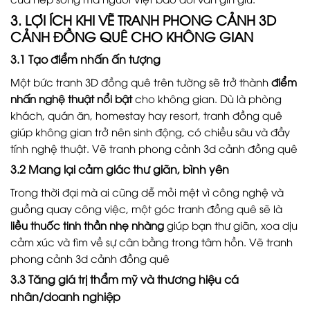
3. LỢI ÍCH KHI VẼ TRANH PHONG CẢNH 3D
CẢNH ĐỒNG QUÊ CHO KHÔNG GIAN
3.1 Tạo điểm nhấn ấn tượng
Một bức tranh 3D đồng quê trên tường sẽ trở thành
điểm
nhấn nghệ thuật nổi bật
cho không gian. Dù là phòng
khách, quán ăn, homestay hay resort, tranh đồng quê
giúp không gian trở nên sinh động, có chiều sâu và đầy
tính nghệ thuật. Vẽ tranh phong cảnh 3d cảnh đồng quê
3.2 Mang lại cảm giác thư giãn, bình yên
Trong thời đại mà ai cũng dễ mỏi mệt vì công nghệ và
guồng quay công việc, một góc tranh đồng quê sẽ là
liều thuốc tinh thần nhẹ nhàng
giúp bạn thư giãn, xoa dịu
cảm xúc và tìm về sự cân bằng trong tâm hồn. Vẽ tranh
phong cảnh 3d cảnh đồng quê
3.3 Tăng giá trị thẩm mỹ và thương hiệu cá
nhân/doanh nghiệp