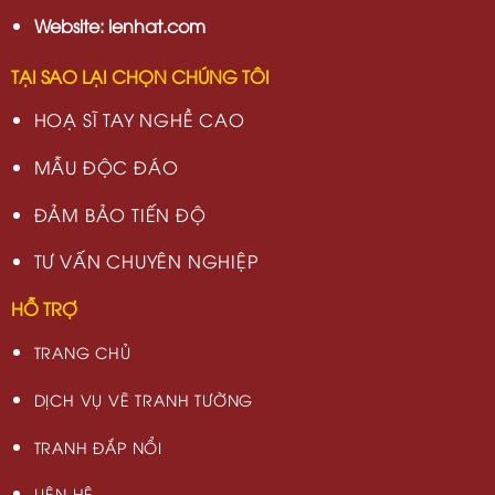
Website: lenhat.com
TẠI SAO LẠI CHỌN CHÚNG TÔI
HOẠ SĨ TAY NGHỀ CAO
MẪU ĐỘC ĐÁO
ĐẢM BẢO TIẾN ĐỘ
TƯ VẤN CHUYÊN NGHIỆP
HỖ TRỢ
TRANG CHỦ
DỊCH VỤ VẼ TRANH TƯỜNG
TRANH ĐẮP NỔI
LIÊN HỆ