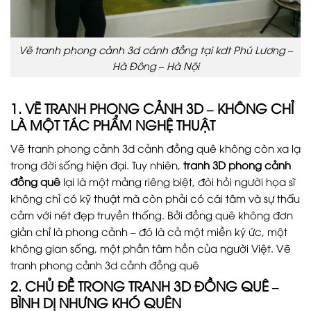
Vẽ tranh phong cảnh 3d cánh đồng tại kdt Phú Lương –
Hà Đông – Hà Nội
1. VẼ TRANH PHONG CẢNH 3D – KHÔNG CHỈ
LÀ MỘT TÁC PHẨM NGHỆ THUẬT
Vẽ tranh phong cảnh 3d cảnh đồng quê không còn xa lạ
trong đời sống hiện đại. Tuy nhiên,
tranh 3D phong cảnh
đồng quê
lại là một mảng riêng biệt, đòi hỏi người họa sĩ
không chỉ có kỹ thuật mà còn phải có cái tâm và sự thấu
cảm với nét đẹp truyền thống. Bởi đồng quê không đơn
giản chỉ là phong cảnh – đó là cả một miền ký ức, một
không gian sống, một phần tâm hồn của người Việt. Vẽ
tranh phong cảnh 3d cảnh đồng quê
2. CHỦ ĐỀ TRONG TRANH 3D ĐỒNG QUÊ –
BÌNH DỊ NHƯNG KHÓ QUÊN