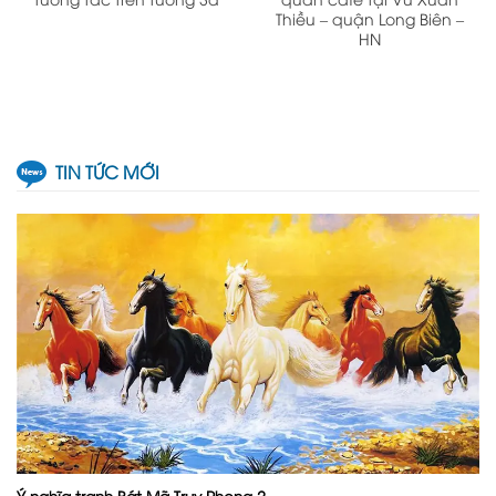
Thiều – quận Long Biên –
HN
TIN TỨC MỚI
Ý nghĩa tranh Bát Mã Truy Phong ?