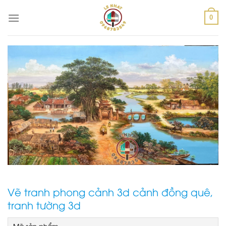
Skip
to
0
content
Vẽ tranh phong cảnh 3d cảnh đồng quê,
tranh tường 3d
Mã sản phẩm