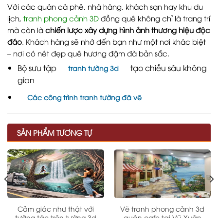
Với các quán cà phê, nhà hàng, khách sạn hay khu du
lịch,
tranh phong cảnh 3D
đồng quê không chỉ là trang trí
mà còn là
chiến lược xây dựng hình ảnh thương hiệu độc
đáo
. Khách hàng sẽ nhớ đến bạn như một nơi khác biệt
– nơi có nét đẹp quê hương đậm đà bản sắc.
Bộ sưu tập
tạo chiều sâu không
tranh tường 3d
gian
Các công trình tranh tường đã vẽ
SẢN PHẨM TƯƠNG TỰ
Cảm giác như thật với
Vẽ tranh phong cảnh 3d
tường tác trên tường 3d
quán cafe tại Vũ Xuân