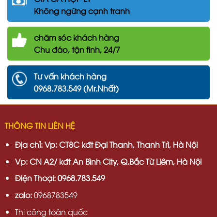
Không ngừng cạnh tranh
chăm
sóc khách hàng
Chu đáo, tận tình, 24/7
Tư vấn khách hàng
0968.783.549 (Mr.Nhất)
THÔNG TIN LIÊN HỆ
Địa chỉ:
Vp: CT8C kđt Đại Thanh, Thanh Trì, Hà Nội
Vp:
CN A2/ kđt An Bình City, Q.Bắc Từ Liêm, Hà Nội
Điện Thoại: 0968.783.549
zalo:
0968783549
Thi công toàn quốc