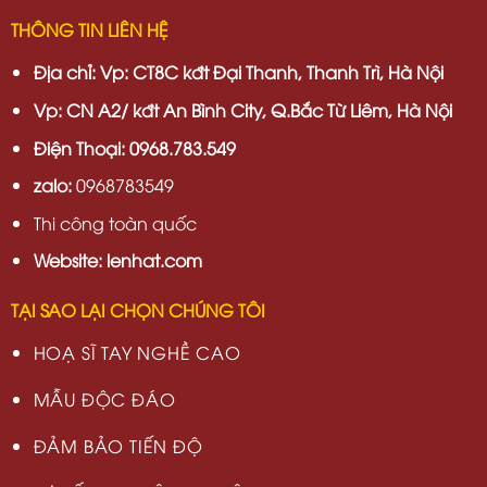
THÔNG TIN LIÊN HỆ
Địa chỉ:
Vp: CT8C kđt Đại Thanh, Thanh Trì, Hà Nội
Vp:
CN A2/ kđt An Bình City, Q.Bắc Từ Liêm, Hà Nội
Điện Thoại: 0968.783.549
zalo:
0968783549
Thi công toàn quốc
Website: lenhat.com
TẠI SAO LẠI CHỌN CHÚNG TÔI
HOẠ SĨ TAY NGHỀ CAO
MẪU ĐỘC ĐÁO
ĐẢM BẢO TIẾN ĐỘ