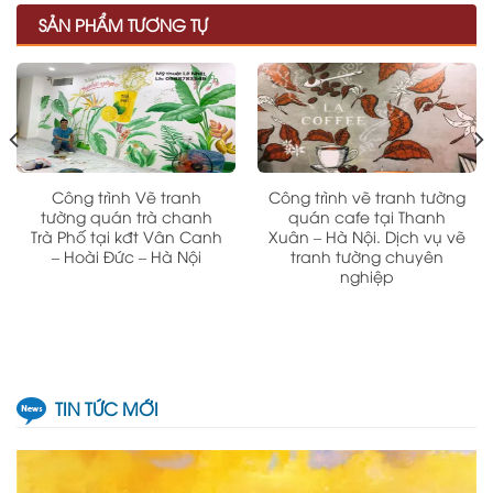
SẢN PHẨM TƯƠNG TỰ
Công trình Vẽ tranh
Công trình vẽ tranh tường
tường quán trà chanh
quán cafe tại Thanh
Trà Phố tại kđt Vân Canh
Xuân – Hà Nội. Dịch vụ vẽ
– Hoài Đức – Hà Nội
tranh tường chuyên
nghiệp
TIN TỨC MỚI