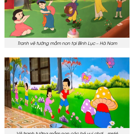
Tranh vẽ tường mầm non tại Bình Lục – Hà Nam
Vẽ tranh tường mầm non các bé vui chơi – ms66