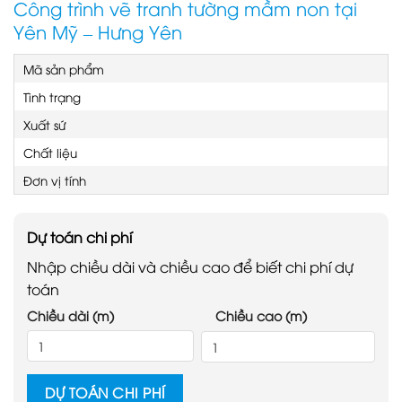
Công trình vẽ tranh tường mầm non tại
Yên Mỹ – Hưng Yên
Mã sản phẩm
Tình trạng
Xuất sứ
Chất liệu
Đơn vị tính
Dự toán chi phí
Nhập chiều dài và chiều cao để biết chi phí dự
toán
Chiều dài (m)
Chiều cao (m)
DỰ TOÁN CHI PHÍ