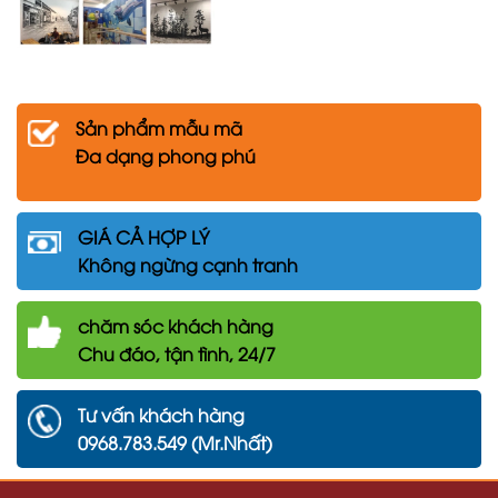
Sản phẩm mẫu mã
Đa dạng phong phú
GIÁ CẢ HỢP LÝ
Không ngừng cạnh tranh
chăm
sóc khách hàng
Chu đáo, tận tình, 24/7
Tư vấn khách hàng
0968.783.549 (Mr.Nhất)