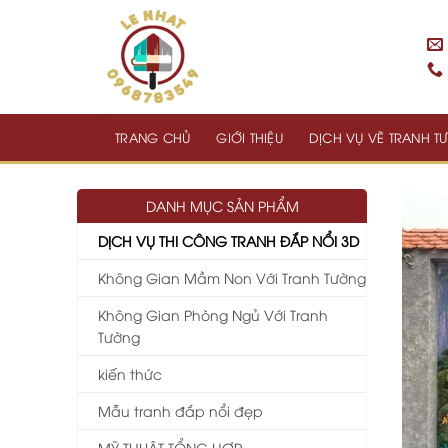
Skip
to
content
TRANG CHỦ
GIỚI THIỆU
DỊCH VỤ VẼ TRANH 
DANH MỤC SẢN PHẨM
DỊCH VỤ THI CÔNG TRANH ĐẮP NỔI 3D
Không Gian Mầm Non Với Tranh Tường
Không Gian Phòng Ngủ Với Tranh
Tường
kiến thức
Mẫu tranh đắp nổi đẹp
MỸ THUẬT TỔNG HỢP