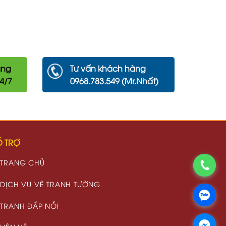
àng
Tư vấn khách hàng
24/7
0968.783.549 (Mr.Nhất)
 TRỢ
TRANG CHỦ
DỊCH VỤ VẼ TRANH TƯỜNG
TRANH ĐẮP NỔI