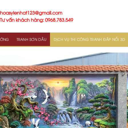
hoasylenhat123@gmail.com
Tư vấn khách hàng: 0968.783.549
TƯỜNG
TRANH SƠN DẦU
DỊCH VỤ THI CÔNG TRANH ĐẮP NỔI 3D