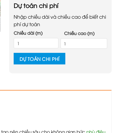
Dự toán chi phí
Nhập chiều dài và chiều cao để biết chi
phí dự toán
Chiều dài (m)
Chiều cao (m)
DỰ TOÁN CHI PHÍ
vẽ tạo nên chiều sâu cho không gian bức
phù điêu