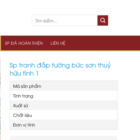
SP ĐÃ HOÀN THIỆN
LIÊN HỆ
Sp tranh đắp tường bức sơn thuỷ
hữu tình 1
Mã sản phẩm
Tình trạng
Xuất sứ
Chất liệu
Đơn vị tính