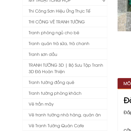
Thi Công Sơn Hiệu Ứng Thực Tế
THI CÔNG VẼ TRANH TƯỜNG
Tranh phòng ngủ cho bé
Tranh quán trà sữa, trà chanh
Tranh sơn dầu
TRANH TƯỜNG 3D | Bộ Sưu Tập Tranh
3D Đã Hoàn Thiện
Tranh tường đồng quê
MÔ
Tranh tường phòng khách
Đ
Vẽ trần mây
Đắp
Vẽ tranh tường nhà hàng, quán ăn
Vẽ Tranh Tường Quán Cafe
cây