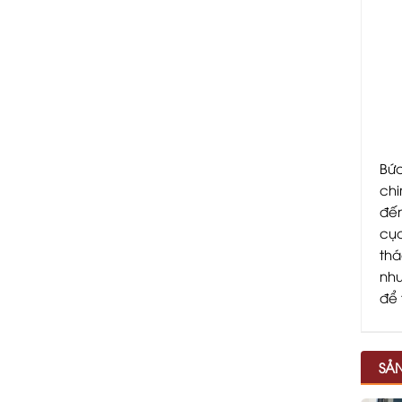
Bức
chi
đến
cục
thá
như
để 
SẢ