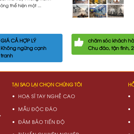
ng thể hiện một ...
GIÁ CẢ HỢP LÝ
chăm
sóc khách h
Không ngừng cạnh
Chu đáo, tận tình, 
tranh
TẠI SAO LẠI CHỌN CHÚNG TÔI
HỖ
HOẠ SĨ TAY NGHỀ CAO
MẪU ĐỘC ĐÁO
,
ĐẢM BẢO TIẾN ĐỘ