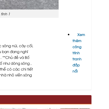
tình 1
Xem
thêm
 sông núi, cây cối,
công
u bạn đang nghĩ
trình
1. **Chủ đề và Bố
tranh
tố như dòng sông ,
đắp
thể có các chi tiết
nổi
nhà nhỏ viền sông