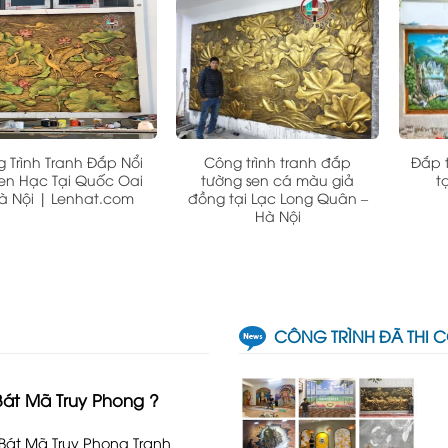
 Trình Tranh Đắp Nổi
Công trình tranh đắp
Đắp 
en Hạc Tại Quốc Oai
tường sen cá màu giả
t
à Nội | Lenhat.com
đồng tại Lạc Long Quân –
Hà Nội
CÔNG TRÌNH ĐÃ THI 
Bát Mã Truy Phong ?
 Bát Mã Truy Phong Tranh