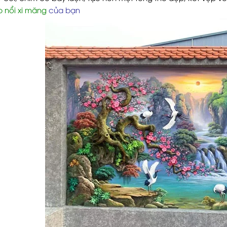
 nổi xi măng
của bạn