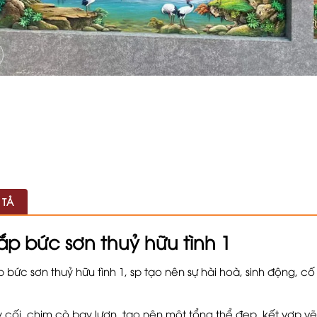
 TẢ
ắp bức sơn thuỷ hữu tình 1
 bức sơn thuỷ hữu tình 1, sp tạo nên sự hài hoà, sinh động, cố
 cối, chim cò bay lượn, tạo nên một tổng thể đẹp, kết vợp 