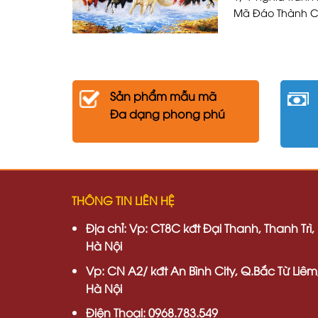
Mã Đáo Thành Cô
Sản phẩm mẫu mã
Đa dạng phong phú
THÔNG TIN LIÊN HỆ
Địa chỉ:
Vp: CT8C kđt Đại Thanh, Thanh Trì,
Hà Nội
Vp:
CN A2/ kđt An Bình City, Q.Bắc Từ Liêm
Hà Nội
Điện Thoại: 0968.783.549