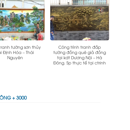
tranh tường sơn thủy
Công trình tranh đắp
ại Định Hóa – Thái
tường đồng quê giả đồng
Nguyên
tại kdt Dương Nội – Hà
Đông. Sp thực tế tại ctrinh
CÔNG + 3000