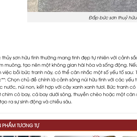
Đắp bức sơn thuỷ hữu 
 thủy sơn hữu tình thường mang tinh đẹp tự nhiên với cảnh sắc
m muông, tạo nên một không gian hài hòa và sống động. Nế
 việc bồi bức tranh này, có thể cân nhắc một số yếu tố sau: 
**: Chọn chủ đề chính là cảnh sông núi hữu tình với các yếu 
c nước, núi non, kết hợp với cây xanh xanh tươi. Bức tranh có 
 chim cò bay, cá bay dưới sông, thuyền chèo hoặc một căn 
tạo ra sự sinh động và chiều sâu.
N PHẨM TƯƠNG TỰ