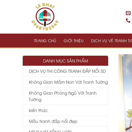
Skip
to
content
TRANG CHỦ
GIỚI THIỆU
DỊCH VỤ VẼ TRANH 
DANH MỤC SẢN PHẨM
DỊCH VỤ THI CÔNG TRANH ĐẮP NỔI 3D
Không Gian Mầm Non Với Tranh Tường
Không Gian Phòng Ngủ Với Tranh
Tường
kiến thức
Mẫu tranh đắp nổi đẹp
MỸ THUẬT TỔNG HỢP