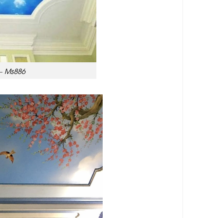
– Ms886