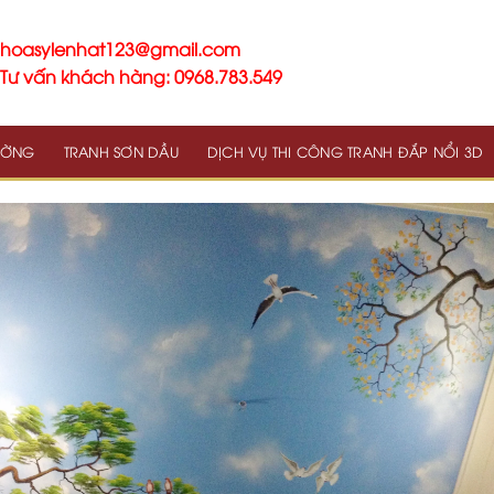
hoasylenhat123@gmail.com
Tư vấn khách hàng: 0968.783.549
TƯỜNG
TRANH SƠN DẦU
DỊCH VỤ THI CÔNG TRANH ĐẮP NỔI 3D