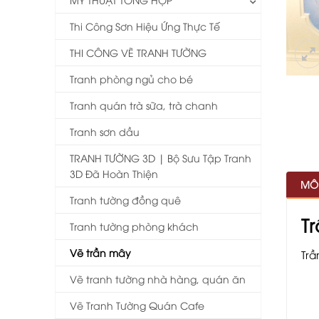
Thi Công Sơn Hiệu Ứng Thực Tế
THI CÔNG VẼ TRANH TƯỜNG
Tranh phòng ngủ cho bé
Tranh quán trà sữa, trà chanh
Tranh sơn dầu
TRANH TƯỜNG 3D | Bộ Sưu Tập Tranh
3D Đã Hoàn Thiện
MÔ
Tranh tường đồng quê
T
Tranh tường phòng khách
Vẽ trần mây
Trầ
Vẽ tranh tường nhà hàng, quán ăn
Vẽ Tranh Tường Quán Cafe