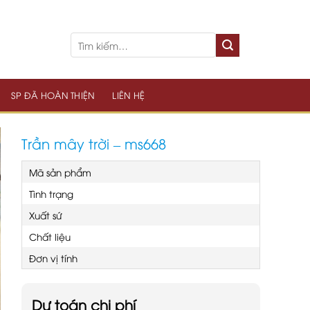
SP ĐÃ HOÀN THIỆN
LIÊN HỆ
Trần mây trời – ms668
Mã sản phẩm
Tình trạng
Xuất sứ
Chất liệu
Đơn vị tính
Dự toán chi phí