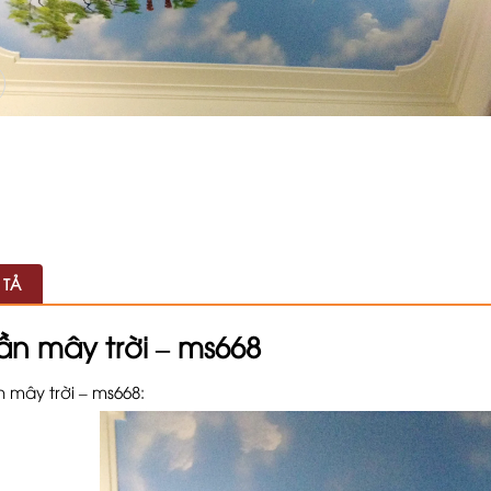
 TẢ
rần mây trời – ms668
n mây trời – ms668: