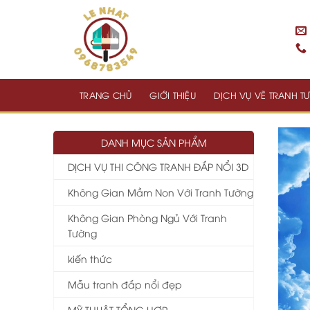
Skip
to
content
TRANG CHỦ
GIỚI THIỆU
DỊCH VỤ VẼ TRANH 
DANH MỤC SẢN PHẨM
DỊCH VỤ THI CÔNG TRANH ĐẮP NỔI 3D
Không Gian Mầm Non Với Tranh Tường
Không Gian Phòng Ngủ Với Tranh
Tường
kiến thức
Mẫu tranh đắp nổi đẹp
MỸ THUẬT TỔNG HỢP