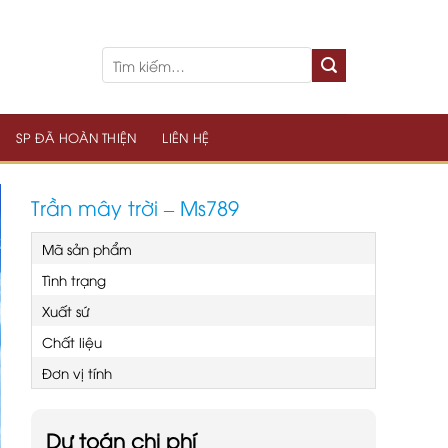
SP ĐÃ HOÀN THIỆN
LIÊN HỆ
Trần mây trời – Ms789
Mã sản phẩm
Tình trạng
Xuất sứ
Chất liệu
Đơn vị tính
Dự toán chi phí