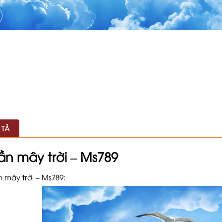
 TẢ
rần mây trời – Ms789
n mây trời – Ms789: