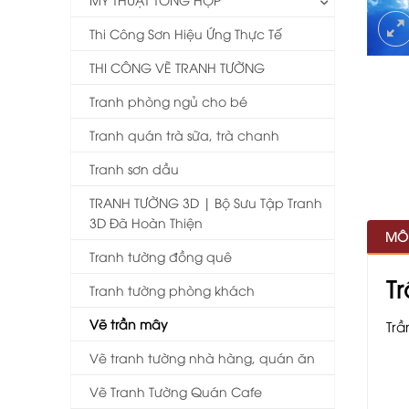
Thi Công Sơn Hiệu Ứng Thực Tế
THI CÔNG VẼ TRANH TƯỜNG
Tranh phòng ngủ cho bé
Tranh quán trà sữa, trà chanh
Tranh sơn dầu
TRANH TƯỜNG 3D | Bộ Sưu Tập Tranh
3D Đã Hoàn Thiện
MÔ
Tranh tường đồng quê
T
Tranh tường phòng khách
Vẽ trần mây
Trầ
Vẽ tranh tường nhà hàng, quán ăn
Vẽ Tranh Tường Quán Cafe