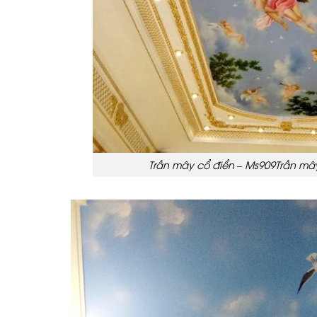
Trần mây cổ điển – Ms909Trần mâ