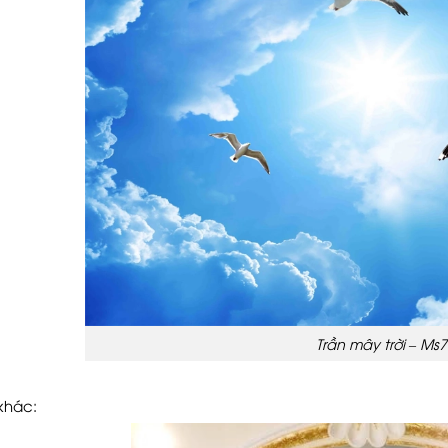
Trần mây trời – Ms
khác: