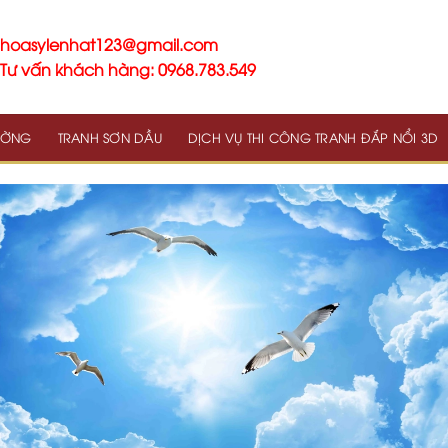
hoasylenhat123@gmail.com
Tư vấn khách hàng: 0968.783.549
TƯỜNG
TRANH SƠN DẦU
DỊCH VỤ THI CÔNG TRANH ĐẮP NỔI 3D