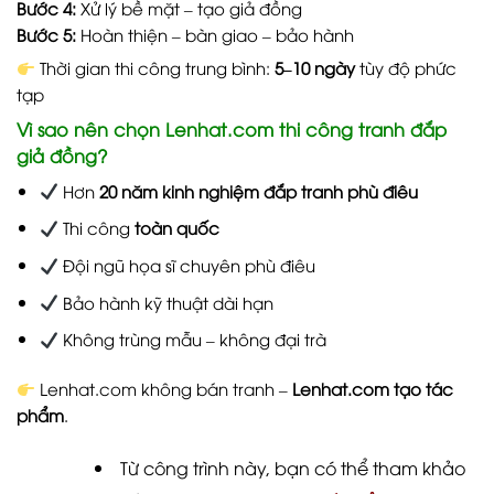
Bước 4:
Xử lý bề mặt – tạo giả đồng
Bước 5:
Hoàn thiện – bàn giao – bảo hành
Thời gian thi công trung bình:
5–10 ngày
tùy độ phức
tạp
Vì sao nên chọn Lenhat.com thi công tranh đắp
giả đồng?
Hơn
20 năm kinh nghiệm đắp tranh phù điêu
Thi công
toàn quốc
Đội ngũ họa sĩ chuyên phù điêu
Bảo hành kỹ thuật dài hạn
Không trùng mẫu – không đại trà
Lenhat.com không bán tranh –
Lenhat.com tạo tác
phẩm
.
Từ công trình này, bạn có thể tham khảo