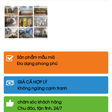
Sản phẩm mẫu mã
Đa dạng phong phú
GIÁ CẢ HỢP LÝ
Không ngừng cạnh tranh
chăm
sóc khách hàng
Chu đáo, tận tình, 24/7