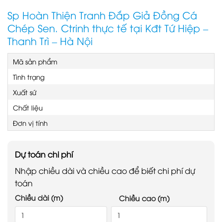
Sp Hoàn Thiện Tranh Đắp Giả Đồng Cá
Chép Sen. Ctrinh thực tế tại Kđt Tứ Hiệp –
Thanh Trì – Hà Nội
Mã sản phẩm
Tình trạng
Xuất sứ
Chất liệu
Đơn vị tính
Dự toán chi phí
Nhập chiều dài và chiều cao để biết chi phí dự
toán
Chiều dài (m)
Chiều cao (m)