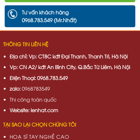
Tư vấn khách hàng
0968.783.549 (Mr.Nhất)
THÔNG TIN LIÊN HỆ
Địa chỉ:
Vp: CT8C kđt Đại Thanh, Thanh Trì, Hà Nội
Vp:
CN A2/ kđt An Bình City, Q.Bắc Từ Liêm, Hà Nội
Điện Thoại: 0968.783.549
zalo:
0968783549
Thi công toàn quốc
Website: lenhat.com
TẠI SAO LẠI CHỌN CHÚNG TÔI
HOẠ SĨ TAY NGHỀ CAO