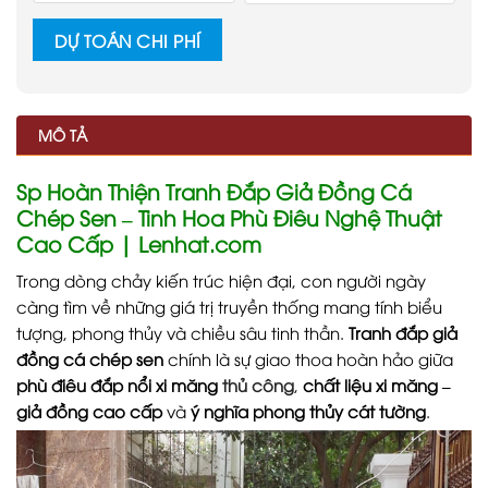
DỰ TOÁN CHI PHÍ
MÔ TẢ
Sp Hoàn Thiện Tranh Đắp Giả Đồng Cá
Chép Sen – Tinh Hoa Phù Điêu Nghệ Thuật
Cao Cấp | Lenhat.com
Trong dòng chảy kiến trúc hiện đại, con người ngày
càng tìm về những giá trị truyền thống mang tính biểu
tượng, phong thủy và chiều sâu tinh thần.
Tranh đắp giả
đồng cá chép sen
chính là sự giao thoa hoàn hảo giữa
phù điêu đắp nổi xi măng
thủ công
,
chất liệu xi măng –
giả đồng cao cấp
và
ý nghĩa phong thủy cát tường
.