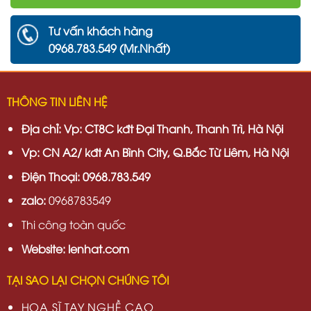
Tư vấn khách hàng
0968.783.549 (Mr.Nhất)
THÔNG TIN LIÊN HỆ
Địa chỉ:
Vp: CT8C kđt Đại Thanh, Thanh Trì, Hà Nội
Vp:
CN A2/ kđt An Bình City, Q.Bắc Từ Liêm, Hà Nội
Điện Thoại: 0968.783.549
zalo:
0968783549
Thi công toàn quốc
Website: lenhat.com
TẠI SAO LẠI CHỌN CHÚNG TÔI
HOẠ SĨ TAY NGHỀ CAO