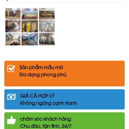
Sản phẩm mẫu mã
Đa dạng phong phú
GIÁ CẢ HỢP LÝ
Không ngừng cạnh tranh
chăm
sóc khách hàng
Chu đáo, tận tình, 24/7