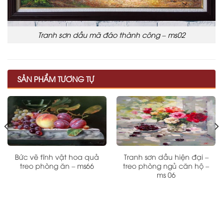
Tranh sơn dầu mã đáo thành công – ms02
SẢN PHẨM TƯƠNG TỰ
Bức vẽ tĩnh vật hoa quả
Tranh sơn dầu hiện đại –
treo phòng ăn – ms66
treo phòng ngủ căn hộ –
ms 06