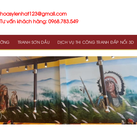
hoasylenhat123@gmail.com
Tư vấn khách hàng: 0968.783.549
TƯỜNG
TRANH SƠN DẦU
DỊCH VỤ THI CÔNG TRANH ĐẮP NỔI 3D