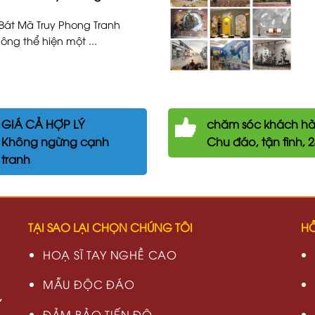
 Bát Mã Truy Phong Tranh
ng thể hiện một ...
GIÁ CẢ HỢP LÝ
chăm
sóc khách h
Không ngừng cạnh
Chu đáo, tận tình, 
tranh
TẠI SAO LẠI CHỌN CHÚNG TÔI
HỖ
HOẠ SĨ TAY NGHỀ CAO
MẪU ĐỘC ĐÁO
,
ĐẢM BẢO TIẾN ĐỘ