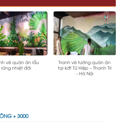
nh vẽ quán ăn lẩu
Tranh vẽ tường quán ăn
rừng nhiệt đới
tại kđt Tứ Hiệp – Thanh Trì
– Hà Nội
CÔNG + 3000