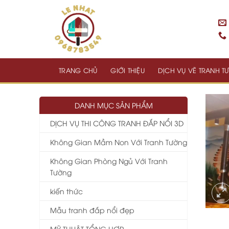
Skip
to
content
TRANG CHỦ
GIỚI THIỆU
DỊCH VỤ VẼ TRANH 
DANH MỤC SẢN PHẨM
DỊCH VỤ THI CÔNG TRANH ĐẮP NỔI 3D
Không Gian Mầm Non Với Tranh Tường
Không Gian Phòng Ngủ Với Tranh
Tường
kiến thức
Mẫu tranh đắp nổi đẹp
MỸ THUẬT TỔNG HỢP