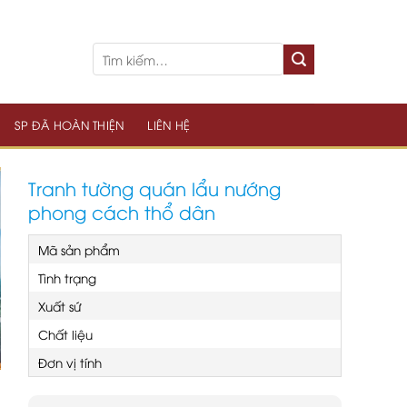
SP ĐÃ HOÀN THIỆN
LIÊN HỆ
Tranh tường quán lẩu nướng
phong cách thổ dân
Mã sản phẩm
Tình trạng
Xuất sứ
Chất liệu
Đơn vị tính