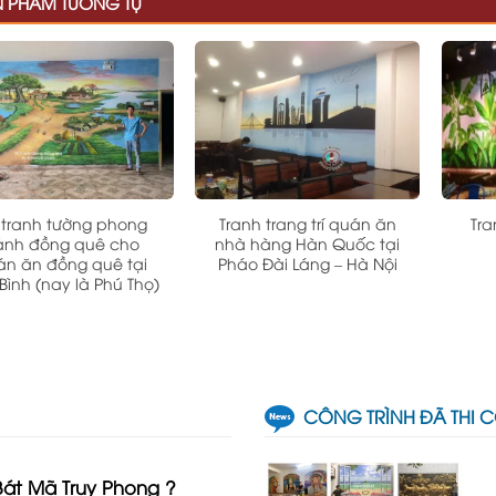
N PHẨM TƯƠNG TỰ
 tranh tường phong
Tranh trang trí quán ăn
Tra
ảnh đồng quê cho
nhà hàng Hàn Quốc tại
án ăn đồng quê tại
Pháo Đài Láng – Hà Nội
Bình (nay là Phú Thọ)
CÔNG TRÌNH ĐÃ THI 
Bát Mã Truy Phong ?