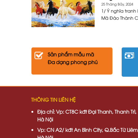
25 Tháng Bảy, 2024
1/ Ý nghĩa tranh
Mã Đáo Thành Cô
Sản phẩm mẫu mã
Đa dạng phong phú
THÔNG TIN LIÊN HỆ
Địa chỉ:
Vp: CT8C kđt Đại Thanh, Thanh Trì,
Hà Nội
Vp:
CN A2/ kđt An Bình City, Q.Bắc Từ Liêm
Hà Nội