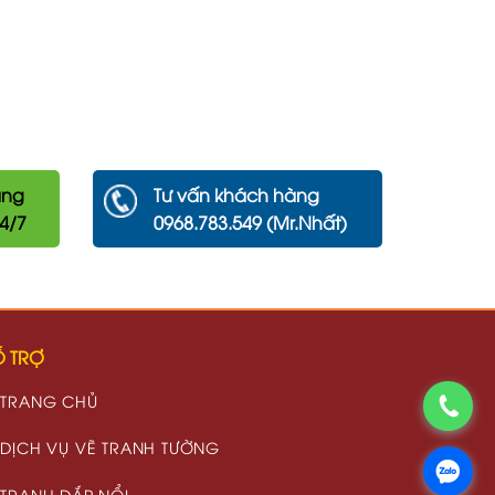
àng
Tư vấn khách hàng
24/7
0968.783.549 (Mr.Nhất)
 TRỢ
TRANG CHỦ
DỊCH VỤ VẼ TRANH TƯỜNG
TRANH ĐẮP NỔI