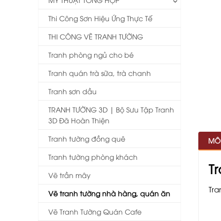
Thi Công Sơn Hiệu Ứng Thực Tế
THI CÔNG VẼ TRANH TƯỜNG
Tranh phòng ngủ cho bé
Tranh quán trà sữa, trà chanh
Tranh sơn dầu
TRANH TƯỜNG 3D | Bộ Sưu Tập Tranh
3D Đã Hoàn Thiện
Tranh tường đồng quê
MÔ
Tranh tường phòng khách
T
Vẽ trần mây
Tra
Vẽ tranh tường nhà hàng, quán ăn
Vẽ Tranh Tường Quán Cafe