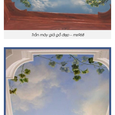
Trần mây giả gỗ đẹp – ms968