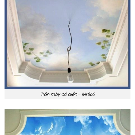
Trần mây cổ điển – Ms866