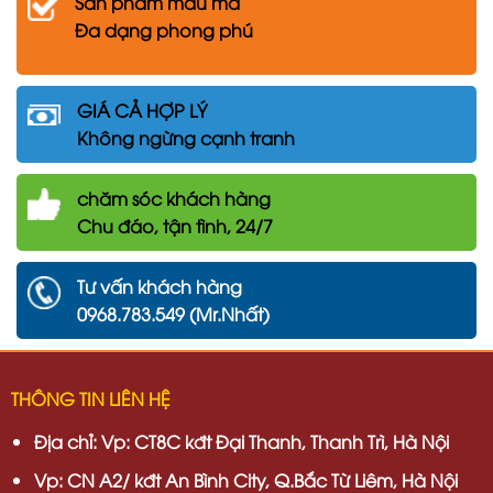
Sản phẩm mẫu mã
Đa dạng phong phú
GIÁ CẢ HỢP LÝ
Không ngừng cạnh tranh
chăm
sóc khách hàng
Chu đáo, tận tình, 24/7
Tư vấn khách hàng
0968.783.549 (Mr.Nhất)
THÔNG TIN LIÊN HỆ
Địa chỉ:
Vp: CT8C kđt Đại Thanh, Thanh Trì, Hà Nội
Vp:
CN A2/ kđt An Bình City, Q.Bắc Từ Liêm, Hà Nội