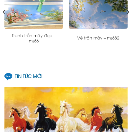
Tranh trần mây đẹp –
Vẽ trần mây – ms682
ms66
TIN TỨC MỚI