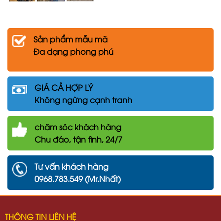
Sản phẩm mẫu mã
Đa dạng phong phú
GIÁ CẢ HỢP LÝ
Không ngừng cạnh tranh
chăm
sóc khách hàng
Chu đáo, tận tình, 24/7
Tư vấn khách hàng
0968.783.549 (Mr.Nhất)
THÔNG TIN LIÊN HỆ