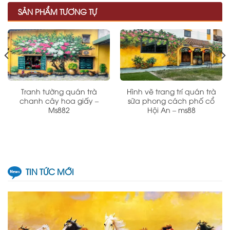
SẢN PHẨM TƯƠNG TỰ
Tranh tường quán trà
Hình vẽ trang trí quán trà
chanh cây hoa giấy –
sữa phong cách phố cổ
Ms882
Hội An – ms88
TIN TỨC MỚI