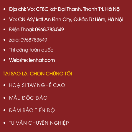
Địa chỉ:
Vp: CT8C kđt Đại Thanh, Thanh Trì, Hà Nội
Vp:
CN A2/ kđt An Bình City, Q.Bắc Từ Liêm, Hà Nội
Điện Thoại: 0968.783.549
zalo:
0968783549
Thi công toàn quốc
Website: lenhat.com
TẠI SAO LẠI CHỌN CHÚNG TÔI
HOẠ SĨ TAY NGHỀ CAO
MẪU ĐỘC ĐÁO
ĐẢM BẢO TIẾN ĐỘ
TƯ VẤN CHUYÊN NGHIỆP