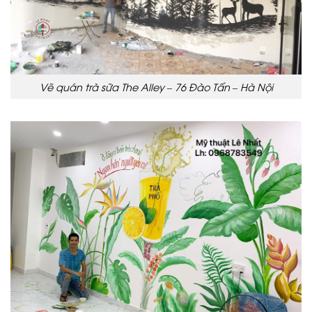
Vẽ quán trà sữa The Alley – 76 Đào Tấn – Hà Nội