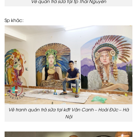
Vẽ quán trà sữa tại tp Thái Nguyên
Sp khác:
Vẽ tranh quán trà sữa tại kđt Vân Canh – Hoài Đức – Hà
Nội