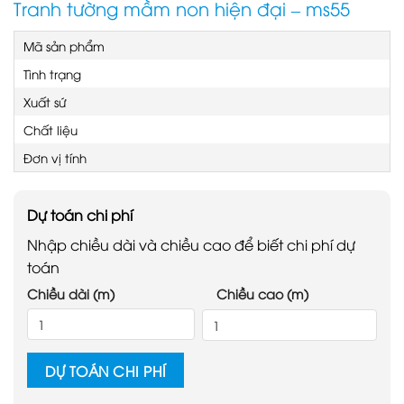
Tranh tường mầm non hiện đại – ms55
Mã sản phẩm
Tình trạng
Xuất sứ
Chất liệu
Đơn vị tính
Dự toán chi phí
Nhập chiều dài và chiều cao để biết chi phí dự
toán
Chiều dài (m)
Chiều cao (m)
DỰ TOÁN CHI PHÍ