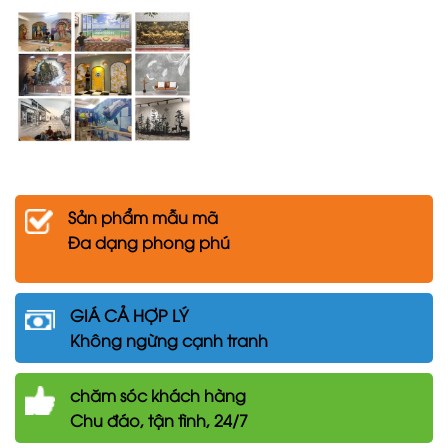
Sản phẩm mẫu mã
Đa dạng phong phú
GIÁ CẢ HỢP LÝ
Không ngừng cạnh tranh
chăm
sóc khách hàng
Chu đáo, tận tình, 24/7