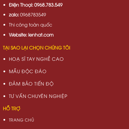
Điện Thoại: 0968.783.549
zalo:
0968783549
Thi công toàn quốc
Website: lenhat.com
TẠI SAO LẠI CHỌN CHÚNG TÔI
HOẠ SĨ TAY NGHỀ CAO
MẪU ĐỘC ĐÁO
ĐẢM BẢO TIẾN ĐỘ
TƯ VẤN CHUYÊN NGHIỆP
HỖ TRỢ
TRANG CHỦ