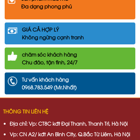
Đa dạng phong phú
GIÁ CẢ HỢP LÝ
Không ngừng cạnh tranh
chăm
sóc khách hàng
Chu đáo, tận tình, 24/7
Tư vấn khách hàng
0968.783.549 (Mr.Nhất)
THÔNG TIN LIÊN HỆ
Địa chỉ:
Vp: CT8C kđt Đại Thanh, Thanh Trì, Hà Nội
Vp:
CN A2/ kđt An Bình City, Q.Bắc Từ Liêm, Hà Nội