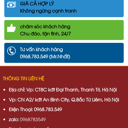
GIÁ CẢ HỢP LÝ
Không ngừng cạnh tranh
chăm
sóc khách hàng
Chu đáo, tận tình, 24/7
Tư vấn khách hàng
0968.783.549 (Mr.Nhất)
THÔNG TIN LIÊN HỆ
Địa chỉ:
Vp: CT8C kđt Đại Thanh, Thanh Trì, Hà Nội
Vp:
CN A2/ kđt An Bình City, Q.Bắc Từ Liêm, Hà Nội
Điện Thoại: 0968.783.549
zalo:
0968783549