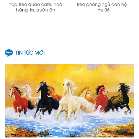
hợp treo quán cafe, nhà
treo phòng ngủ căn hộ –
hàng, ks, quán ăn
ms 06
TIN TỨC MỚI