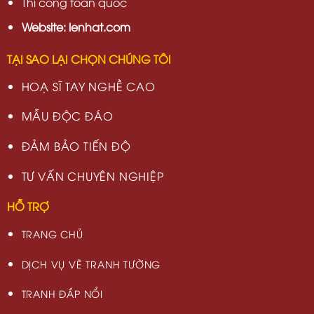
Thi công toàn quốc
Website: lenhat.com
TẠI SAO LẠI CHỌN CHÚNG TÔI
HOẠ SĨ TAY NGHỀ CAO
MẪU ĐỘC ĐÁO
ĐẢM BẢO TIẾN ĐỘ
TƯ VẤN CHUYÊN NGHIỆP
HỖ TRỢ
TRANG CHỦ
DỊCH VỤ VẼ TRANH TƯỜNG
TRANH ĐẮP NỔI