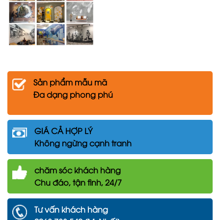
Sản phẩm mẫu mã
Đa dạng phong phú
GIÁ CẢ HỢP LÝ
Không ngừng cạnh tranh
chăm
sóc khách hàng
Chu đáo, tận tình, 24/7
Tư vấn khách hàng