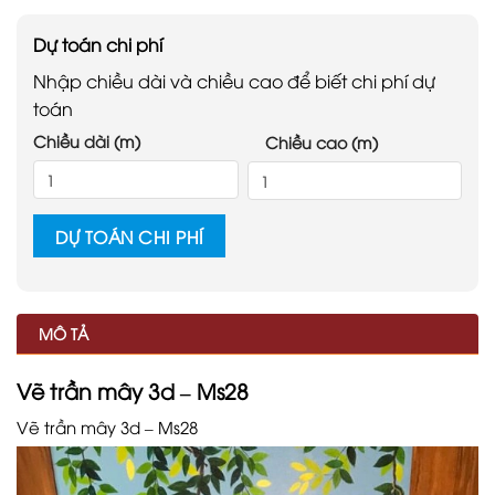
Dự toán chi phí
Nhập chiều dài và chiều cao để biết chi phí dự
toán
Chiều dài (m)
Chiều cao (m)
DỰ TOÁN CHI PHÍ
MÔ TẢ
Vẽ trần mây 3d – Ms28
Vẽ trần mây 3d – Ms28