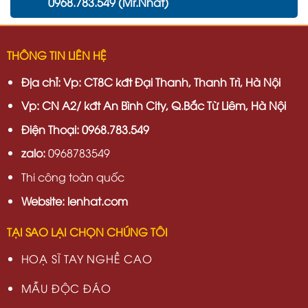
0968.783.549 (Mr.Nhất)
THÔNG TIN LIÊN HỆ
Địa chỉ:
Vp: CT8C kđt Đại Thanh, Thanh Trì, Hà Nội
Vp:
CN A2/ kđt An Bình City, Q.Bắc Từ Liêm, Hà Nội
Điện Thoại: 0968.783.549
zalo:
0968783549
Thi công toàn quốc
Website: lenhat.com
TẠI SAO LẠI CHỌN CHÚNG TÔI
HOẠ SĨ TAY NGHỀ CAO
MẪU ĐỘC ĐÁO