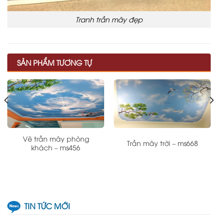
Tranh trần mây đẹp
SẢN PHẨM TƯƠNG TỰ
Vẽ trần mây phòng
Trần mây trời – ms668
khách – ms456
TIN TỨC MỚI