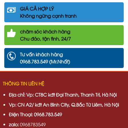
GIÁ CẢ HỢP LÝ
Không ngừng cạnh tranh
chăm
sóc khách hàng
Chu đáo, tận tình, 24/7
Tư vấn khách hàng
0968.783.549 (Mr.Nhất)
THÔNG TIN LIÊN HỆ
Địa chỉ:
Vp: CT8C kđt Đại Thanh, Thanh Trì, Hà Nội
Vp:
CN A2/ kđt An Bình City, Q.Bắc Từ Liêm, Hà Nội
Điện Thoại: 0968.783.549
zalo:
0968783549