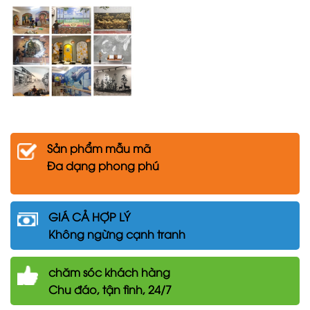
Sản phẩm mẫu mã
Đa dạng phong phú
GIÁ CẢ HỢP LÝ
Không ngừng cạnh tranh
chăm
sóc khách hàng
Chu đáo, tận tình, 24/7