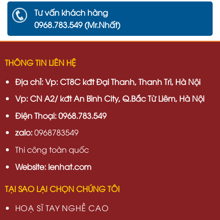
Tư vấn khách hàng
0968.783.549 (Mr.Nhất)
THÔNG TIN LIÊN HỆ
Địa chỉ:
Vp: CT8C kđt Đại Thanh, Thanh Trì, Hà Nội
Vp:
CN A2/ kđt An Bình City, Q.Bắc Từ Liêm, Hà Nội
Điện Thoại: 0968.783.549
zalo:
0968783549
Thi công toàn quốc
Website: lenhat.com
TẠI SAO LẠI CHỌN CHÚNG TÔI
HOẠ SĨ TAY NGHỀ CAO