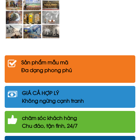
Sản phẩm mẫu mã
Đa dạng phong phú
GIÁ CẢ HỢP LÝ
Không ngừng cạnh tranh
chăm
sóc khách hàng
Chu đáo, tận tình, 24/7