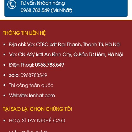
Tư vấn khách hàng
0968.783.549 (Mr.Nhất)
THÔNG TIN LIÊN HỆ
Địa chỉ:
Vp: CT8C kđt Đại Thanh, Thanh Trì, Hà Nội
Vp:
CN A2/ kđt An Bình City, Q.Bắc Từ Liêm, Hà Nội
Điện Thoại: 0968.783.549
zalo:
0968783549
Thi công toàn quốc
Website: lenhat.com
TẠI SAO LẠI CHỌN CHÚNG TÔI
HOẠ SĨ TAY NGHỀ CAO