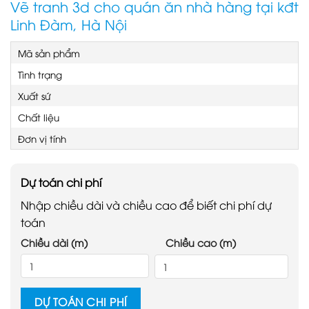
Vẽ tranh 3d cho quán ăn nhà hàng tại kđt
Linh Đàm, Hà Nội
Mã sản phẩm
Tình trạng
Xuất sứ
Chất liệu
Đơn vị tính
Dự toán chi phí
Nhập chiều dài và chiều cao để biết chi phí dự
toán
Chiều dài (m)
Chiều cao (m)
DỰ TOÁN CHI PHÍ