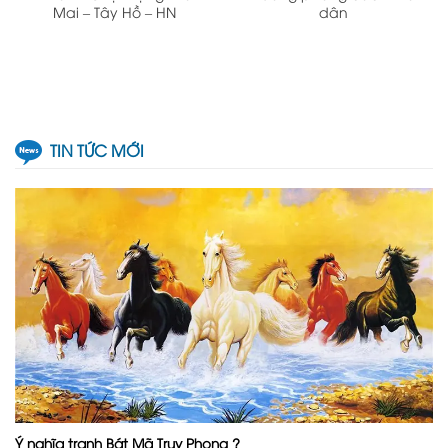
Mai – Tây Hồ – HN
dân
TIN TỨC MỚI
Ý nghĩa tranh Bát Mã Truy Phong ?