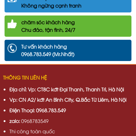
Không ngừng cạnh tranh
chăm
sóc khách hàng
Chu đáo, tận tình, 24/7
Tư vấn khách hàng
0968.783.549 (Mr.Nhất)
THÔNG TIN LIÊN HỆ
Địa chỉ:
Vp: CT8C kđt Đại Thanh, Thanh Trì, Hà Nội
Vp:
CN A2/ kđt An Bình City, Q.Bắc Từ Liêm, Hà Nội
Điện Thoại: 0968.783.549
zalo:
0968783549
Thi công toàn quốc