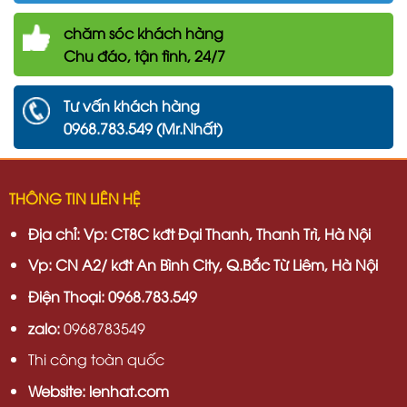
chăm
sóc khách hàng
Chu đáo, tận tình, 24/7
Tư vấn khách hàng
0968.783.549 (Mr.Nhất)
THÔNG TIN LIÊN HỆ
Địa chỉ:
Vp: CT8C kđt Đại Thanh, Thanh Trì, Hà Nội
Vp:
CN A2/ kđt An Bình City, Q.Bắc Từ Liêm, Hà Nội
Điện Thoại: 0968.783.549
zalo:
0968783549
Thi công toàn quốc
Website: lenhat.com