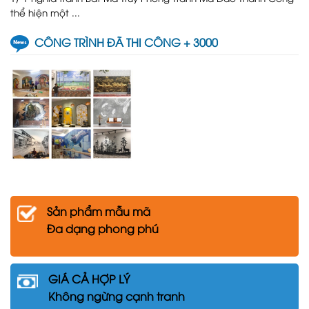
thể hiện một ...
CÔNG TRÌNH ĐÃ THI CÔNG + 3000
Sản phẩm mẫu mã
Đa dạng phong phú
GIÁ CẢ HỢP LÝ
Không ngừng cạnh tranh