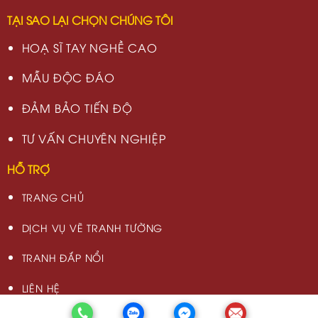
TẠI SAO LẠI CHỌN CHÚNG TÔI
HOẠ SĨ TAY NGHỀ CAO
MẪU ĐỘC ĐÁO
ĐẢM BẢO TIẾN ĐỘ
TƯ VẤN CHUYÊN NGHIỆP
HỖ TRỢ
TRANG CHỦ
DỊCH VỤ VẼ TRANH TƯỜNG
TRANH ĐẮP NỔI
LIÊN HỆ