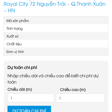
Royal City 72 Nguyễn Trãi – Q.Thanh Xuân
– HN
Mã sản phẩm
Tình trạng
Xuất sứ
Chất liệu
Đơn vị tính
Dự toán chi phí
Nhập chiều dài và chiều cao để biết chi phí dự
toán
Chiều dài (m)
Chiều cao (m)
DỰ TOÁN CHI PHÍ