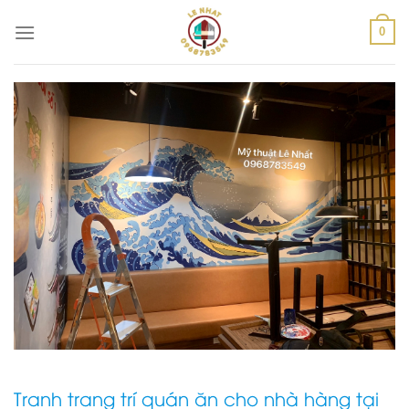
Skip
to
0
content
Tranh trang trí quán ăn cho nhà hàng tại