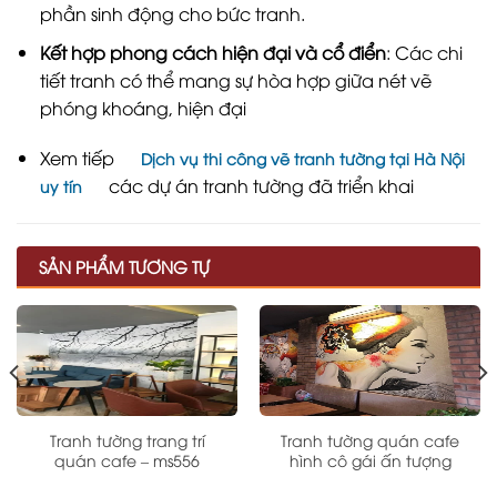
phần sinh động cho bức tranh.
Kết hợp phong cách hiện đại và cổ điển
: Các chi
tiết tranh có thể mang sự hòa hợp giữa nét vẽ
phóng khoáng, hiện đại
Xem tiếp
Dịch vụ thi công vẽ tranh tường tại Hà Nội
các dự án tranh tường đã triển khai
uy tín
SẢN PHẨM TƯƠNG TỰ
Tranh tường trang trí
Tranh tường quán cafe
quán cafe – ms556
hình cô gái ấn tượng