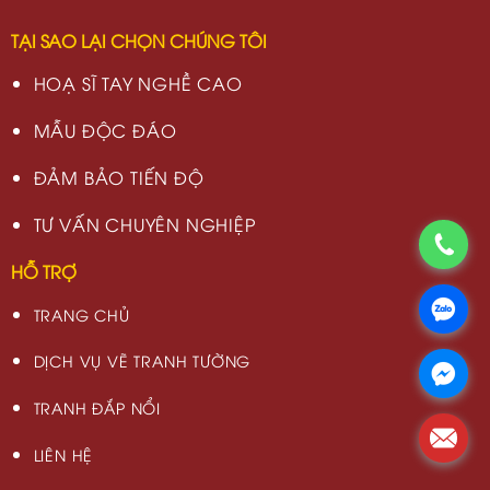
TẠI SAO LẠI CHỌN CHÚNG TÔI
HOẠ SĨ TAY NGHỀ CAO
MẪU ĐỘC ĐÁO
ĐẢM BẢO TIẾN ĐỘ
TƯ VẤN CHUYÊN NGHIỆP
HỖ TRỢ
TRANG CHỦ
DỊCH VỤ VẼ TRANH TƯỜNG
TRANH ĐẮP NỔI
LIÊN HỆ