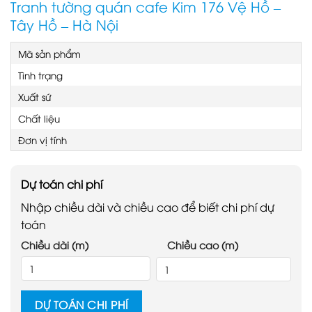
Tranh tường quán cafe Kim 176 Vệ Hồ –
Tây Hồ – Hà Nội
Mã sản phẩm
Tình trạng
Xuất sứ
Chất liệu
Đơn vị tính
Dự toán chi phí
Nhập chiều dài và chiều cao để biết chi phí dự
toán
Chiều dài (m)
Chiều cao (m)
DỰ TOÁN CHI PHÍ