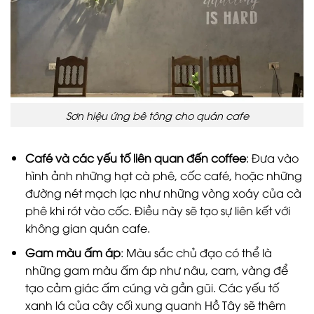
Sơn hiệu ứng bê tông cho quán cafe
Café và các yếu tố liên quan đến coffee
: Đưa vào
hình ảnh những hạt cà phê, cốc café, hoặc những
đường nét mạch lạc như những vòng xoáy của cà
phê khi rót vào cốc. Điều này sẽ tạo sự liên kết với
không gian quán cafe.
Gam màu ấm áp
: Màu sắc chủ đạo có thể là
những gam màu ấm áp như nâu, cam, vàng để
tạo cảm giác ấm cúng và gần gũi. Các yếu tố
xanh lá của cây cối xung quanh Hồ Tây sẽ thêm