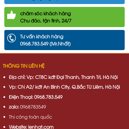
chăm
sóc khách hàng
Chu đáo, tận tình, 24/7
Tư vấn khách hàng
0968.783.549 (Mr.Nhất)
THÔNG TIN LIÊN HỆ
Địa chỉ:
Vp: CT8C kđt Đại Thanh, Thanh Trì, Hà Nội
Vp:
CN A2/ kđt An Bình City, Q.Bắc Từ Liêm, Hà Nội
Điện Thoại: 0968.783.549
zalo:
0968783549
Thi công toàn quốc
Website: lenhat.com