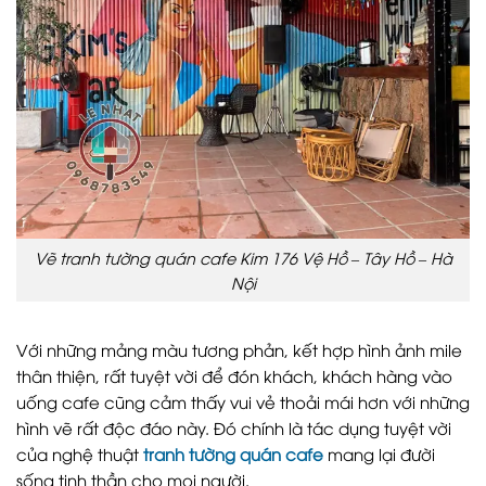
Vẽ tranh tường quán cafe Kim 176 Vệ Hồ – Tây Hồ – Hà
Nội
Với những mảng màu tương phản, kết hợp hình ảnh mile
thân thiện, rất tuyệt vời để đón khách, khách hàng vào
uống cafe cũng cảm thấy vui vẻ thoải mái hơn với những
hình vẽ rất độc đáo này. Đó chính là tác dụng tuyệt vời
của nghệ thuật
tranh tường quán cafe
mang lại đười
sống tinh thần cho mọi người.