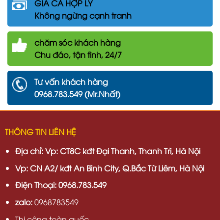
GIÁ CẢ HỢP LÝ
Không ngừng cạnh tranh
chăm
sóc khách hàng
Chu đáo, tận tình, 24/7
Tư vấn khách hàng
0968.783.549 (Mr.Nhất)
THÔNG TIN LIÊN HỆ
Địa chỉ:
Vp: CT8C kđt Đại Thanh, Thanh Trì, Hà Nội
Vp:
CN A2/ kđt An Bình City, Q.Bắc Từ Liêm, Hà Nội
Điện Thoại: 0968.783.549
zalo:
0968783549
Thi công toàn quốc