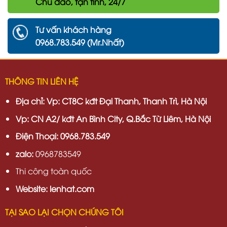
Chu đáo, tận tình, 24/7
Tư vấn khách hàng
0968.783.549 (Mr.Nhất)
THÔNG TIN LIÊN HỆ
Địa chỉ:
Vp: CT8C kđt Đại Thanh, Thanh Trì, Hà Nội
Vp:
CN A2/ kđt An Bình City, Q.Bắc Từ Liêm, Hà Nội
Điện Thoại: 0968.783.549
zalo:
0968783549
Thi công toàn quốc
Website: lenhat.com
TẠI SAO LẠI CHỌN CHÚNG TÔI