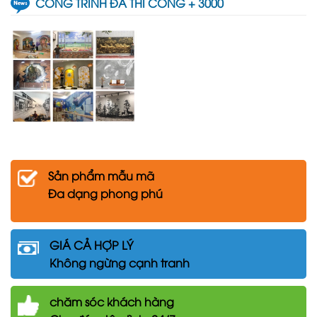
CÔNG TRÌNH ĐÃ THI CÔNG + 3000
Sản phẩm mẫu mã
Đa dạng phong phú
GIÁ CẢ HỢP LÝ
Không ngừng cạnh tranh
chăm
sóc khách hàng