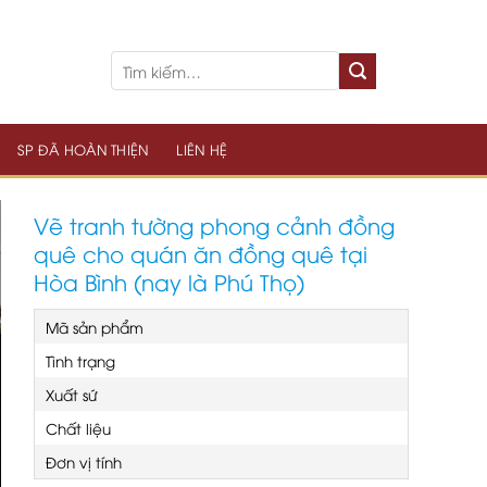
SP ĐÃ HOÀN THIỆN
LIÊN HỆ
Vẽ tranh tường phong cảnh đồng
quê cho quán ăn đồng quê tại
Hòa Bình (nay là Phú Thọ)
Mã sản phẩm
Tình trạng
Xuất sứ
Chất liệu
Đơn vị tính