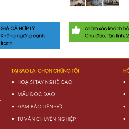
GIÁ CẢ HỢP LÝ
chăm
sóc khách h
Không ngừng cạnh
Chu đáo, tận tình, 
tranh
TẠI SAO LẠI CHỌN CHÚNG TÔI
HỖ
HOẠ SĨ TAY NGHỀ CAO
MẪU ĐỘC ĐÁO
,
ĐẢM BẢO TIẾN ĐỘ
TƯ VẤN CHUYÊN NGHIỆP