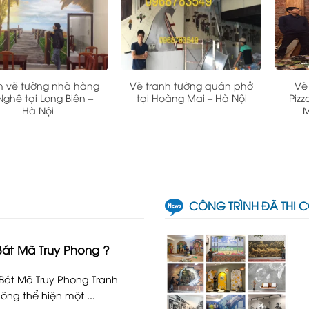
h vẽ tường nhà hàng
Vẽ tranh tường quán phở
Vẽ
Nghệ tại Long Biên –
tại Hoàng Mai – Hà Nội
Pizz
Hà Nội
M
CÔNG TRÌNH ĐÃ THI 
Bát Mã Truy Phong ?
 Bát Mã Truy Phong Tranh
ng thể hiện một ...