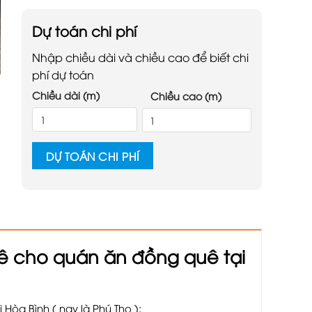
Dự toán chi phí
Nhập chiều dài và chiều cao để biết chi
phí dự toán
Chiều dài (m)
Chiều cao (m)
DỰ TOÁN CHI PHÍ
ê cho quán ăn đồng quê tại
òa Bình ( nay là Phú Thọ ):