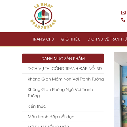
Skip
to
content
TRANG CHỦ
GIỚI THIỆU
DỊCH VỤ VẼ TRANH 
DANH MỤC SẢN PHẨM
DỊCH VỤ THI CÔNG TRANH ĐẮP NỔI 3D
Không Gian Mầm Non Với Tranh Tường
Không Gian Phòng Ngủ Với Tranh
Tường
kiến thức
Mẫu tranh đắp nổi đẹp
MỸ THUẬT TỔNG HỢP