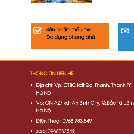
Sản phẩm mẫu mã
Đa dạng phong phú
THÔNG TIN LIÊN HỆ
Địa chỉ:
Vp: CT8C kđt Đại Thanh, Thanh Trì,
Hà Nội
Vp:
CN A2/ kđt An Bình City, Q.Bắc Từ Liêm
Hà Nội
Điện Thoại: 0968.783.549
zalo:
0968783549