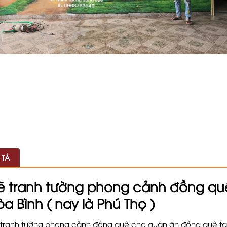
 TẢ
ẽ tranh tường phong cảnh đồng qu
a Bình ( nay là Phú Thọ )
tranh tường phong cảnh đồng quê cho quán ăn đồng quê tại H