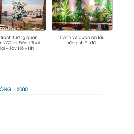
 tranh tường quán
Tranh vẽ quán ăn lẩu
a NYC tại Đặng Thai
rừng nhiệt đới
ai – Tây Hồ – HN
CÔNG + 3000