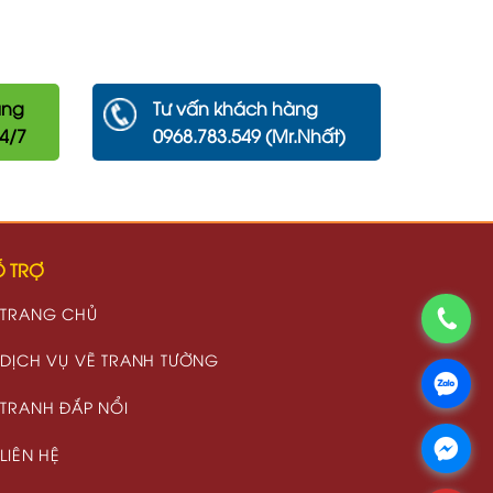
àng
Tư vấn khách hàng
24/7
0968.783.549 (Mr.Nhất)
 TRỢ
TRANG CHỦ
DỊCH VỤ VẼ TRANH TƯỜNG
TRANH ĐẮP NỔI
LIÊN HỆ