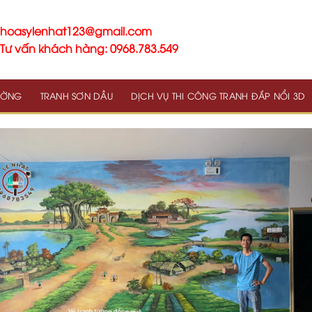
hoasylenhat123@gmail.com
Tư vấn khách hàng: 0968.783.549
TƯỜNG
TRANH SƠN DẦU
DỊCH VỤ THI CÔNG TRANH ĐẮP NỔI 3D