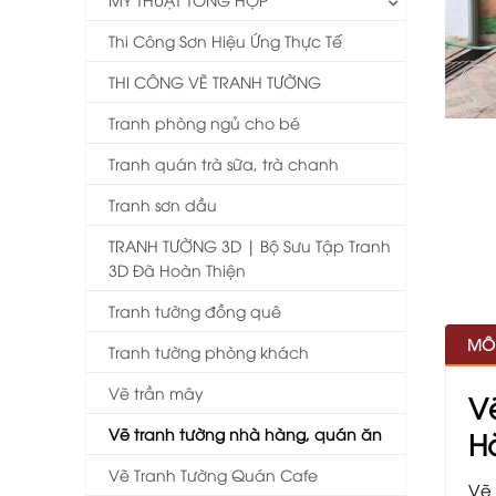
Thi Công Sơn Hiệu Ứng Thực Tế
THI CÔNG VẼ TRANH TƯỜNG
Tranh phòng ngủ cho bé
Tranh quán trà sữa, trà chanh
Tranh sơn dầu
TRANH TƯỜNG 3D | Bộ Sưu Tập Tranh
3D Đã Hoàn Thiện
Tranh tường đồng quê
MÔ
Tranh tường phòng khách
Vẽ trần mây
V
Vẽ tranh tường nhà hàng, quán ăn
Hò
Vẽ Tranh Tường Quán Cafe
Vẽ 