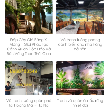
Đắp Cây Giả Bằng Xi
Vẽ tranh tường phong
Măng – Giải Pháp Tạo
cảnh biển cho nhà hàng
Cảnh Quan Độc Đáo Và
hải sản
Bền Vững Theo Thời Gian
Vẽ tranh tường quán phở
Tranh vẽ quán ăn lẩu rừng
tại Hoàng Mai – Hà Nội
nhiệt đới