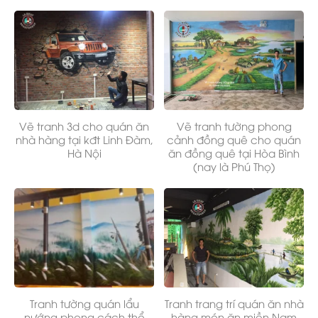
Vẽ tranh 3d cho quán ăn
Vẽ tranh tường phong
nhà hàng tại kđt Linh Đàm,
cảnh đồng quê cho quán
Hà Nội
ăn đồng quê tại Hòa Bình
(nay là Phú Thọ)
Tranh tường quán lẩu
Tranh trang trí quán ăn nhà
nướng phong cách thổ
hàng món ăn miền Nam