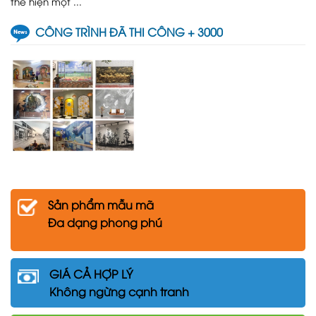
thể hiện một ...
CÔNG TRÌNH ĐÃ THI CÔNG + 3000
Sản phẩm mẫu mã
Đa dạng phong phú
GIÁ CẢ HỢP LÝ
Không ngừng cạnh tranh