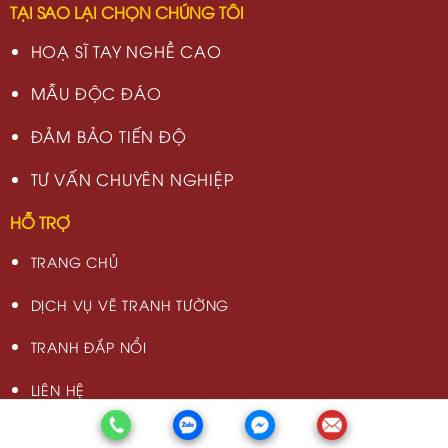
TẠI SAO LẠI CHỌN CHÚNG TÔI
HOẠ SĨ TAY NGHỀ CAO
MẪU ĐỘC ĐÁO
ĐẢM BẢO TIẾN ĐỘ
TƯ VẤN CHUYÊN NGHIỆP
HỖ TRỢ
TRANG CHỦ
DỊCH VỤ VẼ TRANH TƯỜNG
TRANH ĐẮP NỔI
LIÊN HỆ