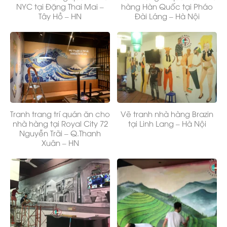
NYC tại Đặng Thai Mai –
hàng Hàn Quốc tại Pháo
Tây Hồ – HN
Đài Láng – Hà Nội
Tranh trang trí quán ăn cho
Vẽ tranh nhà hàng Brazin
nhà hàng tại Royal City 72
tại Linh Lang – Hà Nội
Nguyễn Trãi – Q.Thanh
Xuân – HN