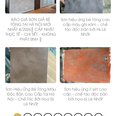
BÁO GIÁ SƠN GIẢ BÊ
Sơn hiệu ứng bê tông cao
TÔNG TẠI HÀ NỘI MỚI
cấp màu ghi xám – chế
NHẤT 4/2026║ CẬP NHẬT
tác độc bản bởi Hs Lê
THỰC TẾ – CHI TIẾT – KHÔNG
Nhất
PHÁT SINH ║
Sơn Hiệu Ứng Bê Tông Màu
Sơn hiệu ứng rỉ sét cao
Độc Bản Cao Cấp Tại Hà
cấp – chế tác độc bản
Nội – Chế Tác Bởi Họa Sỹ
bởi họa sỹ Lê Nhất
Lê Nhất