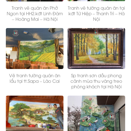
Tranh vẽ quán ăn Phở
Tranh vẽ tường quán ăn tại
Ngon tại HH2.kđt Linh Đàm
kđt Tứ Hiệp – Thanh Trì – Hà
– Hoàng Mai – Hà Nội
Nội
Vẽ tranh tường quán ăn
Sp tranh sơn dầu phong
lẩu tại tt.Sapa – Lào Cai
cảnh mùa thu vàng treo
phòng khách tại Hà Nội