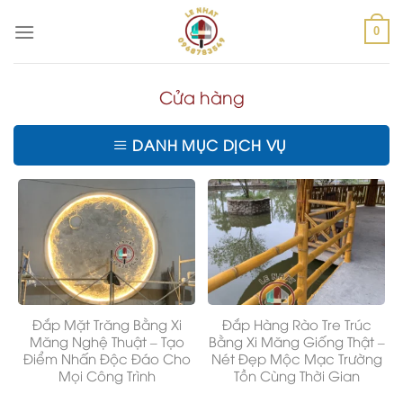
Skip
to
0
content
Cửa hàng
DANH MỤC DỊCH VỤ
Đắp Mặt Trăng Bằng Xi
Đắp Hàng Rào Tre Trúc
Măng Nghệ Thuật – Tạo
Bằng Xi Măng Giống Thật –
Điểm Nhấn Độc Đáo Cho
Nét Đẹp Mộc Mạc Trường
Mọi Công Trình
Tồn Cùng Thời Gian