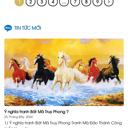
1
2
3
4
…
7
8
9
TIN TỨC MỚI
Ý nghĩa tranh Bát Mã Truy Phong ?
25 Tháng Bảy, 2024
1/ Ý nghĩa tranh Bát Mã Truy Phong Tranh Mã Đáo Thành Công