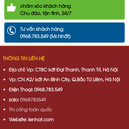
chăm
sóc khách hàng
Chu đáo, tận tình, 24/7
Tư vấn khách hàng
0968.783.549 (Mr.Nhất)
THÔNG TIN LIÊN HỆ
Địa chỉ:
Vp: CT8C kđt Đại Thanh, Thanh Trì, Hà Nội
Vp:
CN A2/ kđt An Bình City, Q.Bắc Từ Liêm, Hà Nội
Điện Thoại: 0968.783.549
zalo:
0968783549
Thi công toàn quốc
Website: lenhat.com